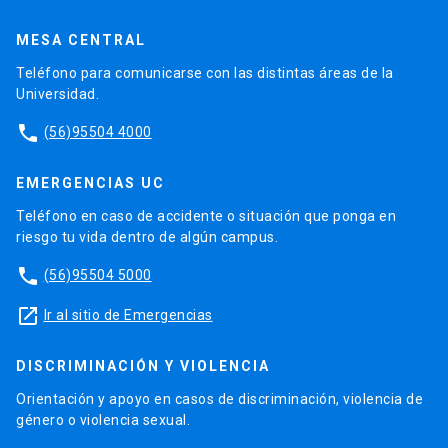
MESA CENTRAL
Teléfono para comunicarse con las distintas áreas de la
Universidad.
phone
(56)95504 4000
EMERGENCIAS UC
Teléfono en caso de accidente o situación que ponga en
riesgo tu vida dentro de algún campus.
phone
(56)95504 5000
launch
Ir al sitio de Emergencias
DISCRIMINACIÓN Y VIOLENCIA
Orientación y apoyo en casos de discriminación, violencia de
género o violencia sexual.