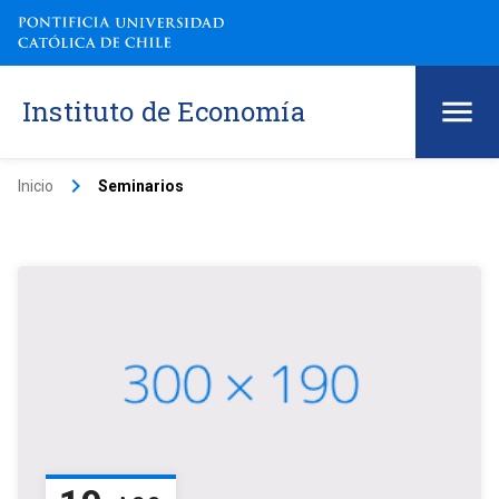
Instituto de Economía
keyboard_arrow_right
Inicio
Seminarios