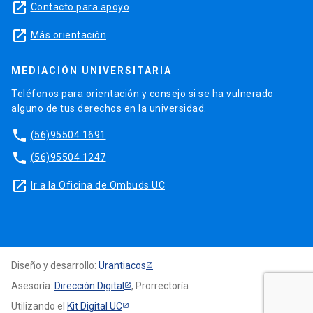
launch
Contacto para apoyo
launch
Más orientación
MEDIACIÓN UNIVERSITARIA
Teléfonos para orientación y consejo si se ha vulnerado
alguno de tus derechos en la universidad.
phone
(56)95504 1691
phone
(56)95504 1247
launch
Ir a la Oficina de Ombuds UC
Diseño y desarrollo:
Urantiacos
Asesoría:
Dirección Digital
, Prorrectoría
Utilizando el
Kit Digital UC