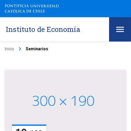
Instituto de Economía
keyboard_arrow_right
Inicio
Seminarios