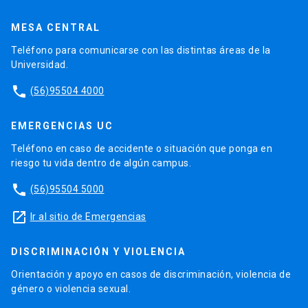
MESA CENTRAL
Teléfono para comunicarse con las distintas áreas de la
Universidad.
phone
(56)95504 4000
EMERGENCIAS UC
Teléfono en caso de accidente o situación que ponga en
riesgo tu vida dentro de algún campus.
phone
(56)95504 5000
launch
Ir al sitio de Emergencias
DISCRIMINACIÓN Y VIOLENCIA
Orientación y apoyo en casos de discriminación, violencia de
género o violencia sexual.