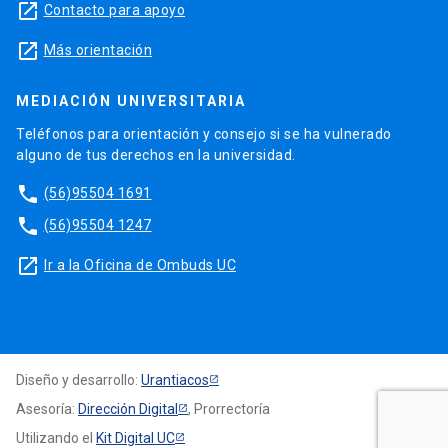
launch
Contacto para apoyo
launch
Más orientación
MEDIACIÓN UNIVERSITARIA
Teléfonos para orientación y consejo si se ha vulnerado
alguno de tus derechos en la universidad.
phone
(56)95504 1691
phone
(56)95504 1247
launch
Ir a la Oficina de Ombuds UC
Diseño y desarrollo:
Urantiacos
Asesoría:
Dirección Digital
, Prorrectoría
Utilizando el
Kit Digital UC