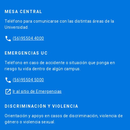
MESA CENTRAL
Teléfono para comunicarse con las distintas áreas de la
Universidad.
phone
(56)95504 4000
EMERGENCIAS UC
Teléfono en caso de accidente o situación que ponga en
riesgo tu vida dentro de algún campus.
phone
(56)95504 5000
launch
Ir al sitio de Emergencias
DISCRIMINACIÓN Y VIOLENCIA
Orientación y apoyo en casos de discriminación, violencia de
género o violencia sexual.