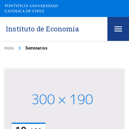
Instituto de Economía
keyboard_arrow_right
Inicio
Seminarios