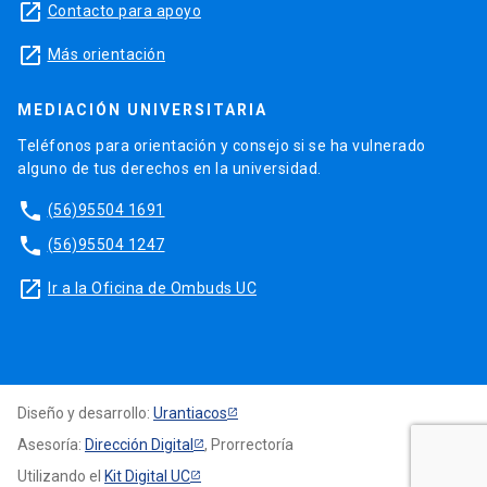
launch
Contacto para apoyo
launch
Más orientación
MEDIACIÓN UNIVERSITARIA
Teléfonos para orientación y consejo si se ha vulnerado
alguno de tus derechos en la universidad.
phone
(56)95504 1691
phone
(56)95504 1247
launch
Ir a la Oficina de Ombuds UC
Diseño y desarrollo:
Urantiacos
Asesoría:
Dirección Digital
, Prorrectoría
Utilizando el
Kit Digital UC