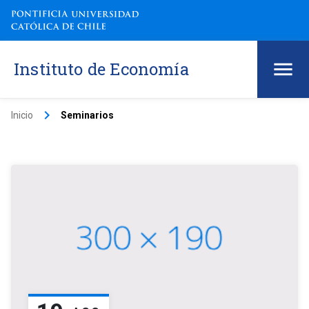
Instituto de Economía
keyboard_arrow_right
Inicio
Seminarios