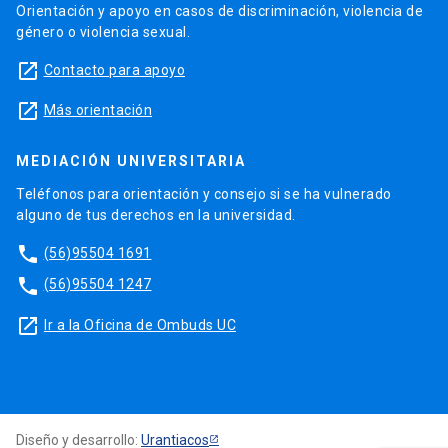
Orientación y apoyo en casos de discriminación, violencia de
género o violencia sexual.
launch
Contacto para apoyo
launch
Más orientación
MEDIACIÓN UNIVERSITARIA
Teléfonos para orientación y consejo si se ha vulnerado
alguno de tus derechos en la universidad.
phone
(56)95504 1691
phone
(56)95504 1247
launch
Ir a la Oficina de Ombuds UC
Diseño y desarrollo:
Urantiacos