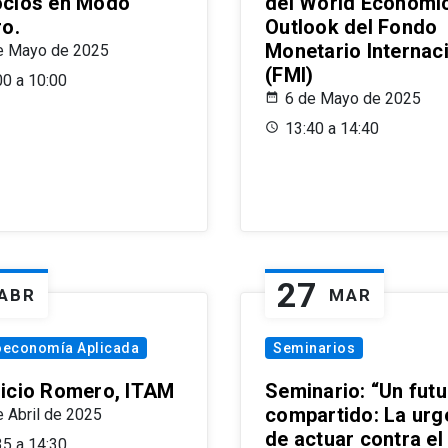
cios en Modo
del World Economi
ro.
Outlook del Fondo
Monetario Internac
e Mayo de 2025
(FMI)
00 a 10:00
6 de Mayo de 2025
13:40 a 14:40
27
ABR
MAR
oeconomía Aplicada
Seminarios
icio Romero, ITAM
Seminario: “Un futu
compartido: La urg
e Abril de 2025
de actuar contra el
35 a 14:30