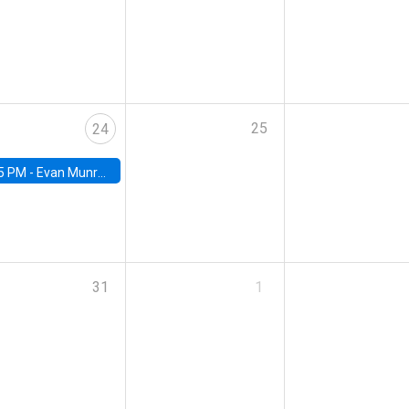
25
24
5 PM -
Evan Munro, Neyman Visiting Assistant Professor in the Department of Statistics at UC Berkeley
31
1