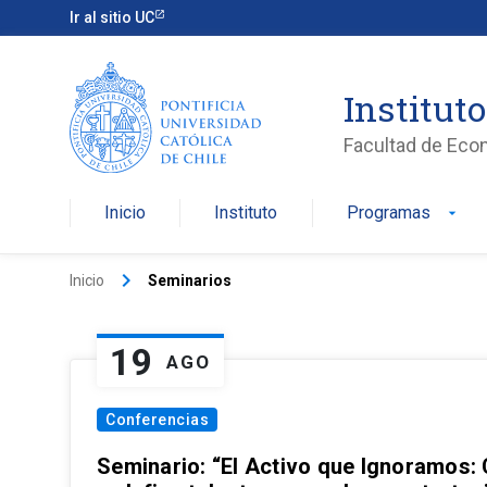
Ir al sitio UC
Institut
Facultad de Eco
Inicio
Instituto
Programas
arrow_drop_down
keyboard_arrow_right
Inicio
Seminarios
19
AGO
Conferencias
Seminario: “El Activo que Ignoramos: