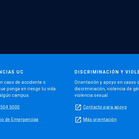
NCIAS UC
DISCRIMINACIÓN Y VIOL
n caso de accidente o
Orientación y apoyo en casos 
que ponga en riesgo tu vida
discriminación, violencia de g
 algún campus.
violencia sexual.
launch
5504 5000
Contacto para apoyo
launch
sitio de Emergencias
Más orientación