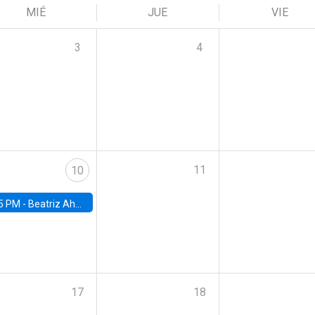
MIÉ
JUE
VIE
3
4
11
10
5 PM -
Beatriz Ahumada, PhD candidate, Universidad de Pittsburgh
17
18