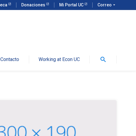
teca
Donaciones
Mi Portal UC
Correo
arrow_drop_down
search
Contacto
Working at Econ UC