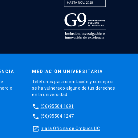
ENCIA
MEDIACIÓN UNIVERSITARIA
de
Teléfonos para orientación y consejo si
énero o
se ha vulnerado alguno de tus derechos
en la universidad.
phone
(56)95504 1691
phone
(56)95504 1247
launch
Ir a la Oficina de Ombuds UC