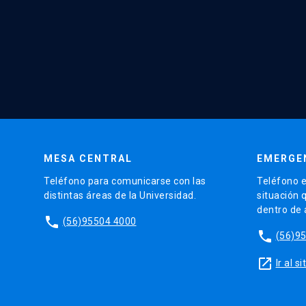
MESA CENTRAL
EMERGE
Teléfono para comunicarse con las
Teléfono e
distintas áreas de la Universidad.
situación 
dentro de
phone
(56)95504 4000
phone
(56)9
launch
Ir al 