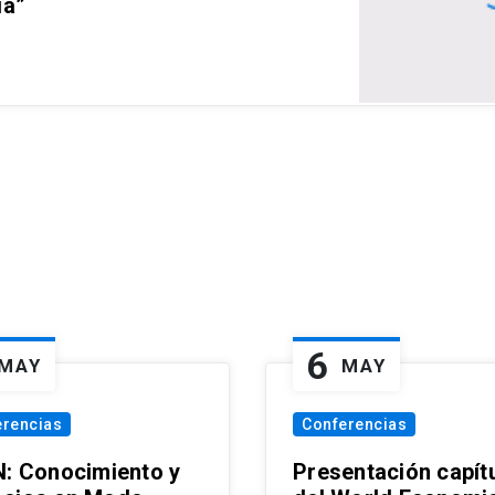
ia”
6
MAY
MAY
erencias
Conferencias
N: Conocimiento y
Presentación capít