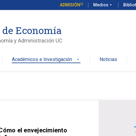
ADMISIÓN
Medios
arrow_drop_down
Biblio
o de Economía
nomía y Administración UC
Académicos e Investigación
Noticias
arrow_drop_down
 Cómo el envejecimiento