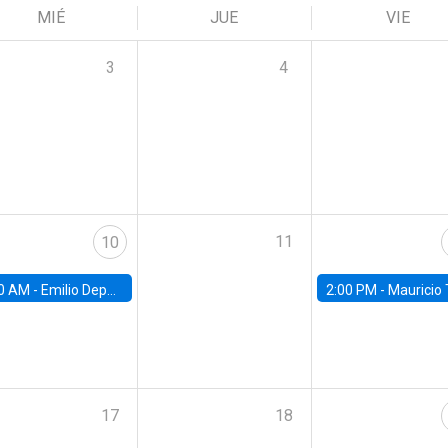
MIÉ
JUE
VIE
3
4
11
10
0 AM -
Emilio Depetris-Chauvín, Universidad Católica
2:00 PM -
Mauricio Tejada,
17
18