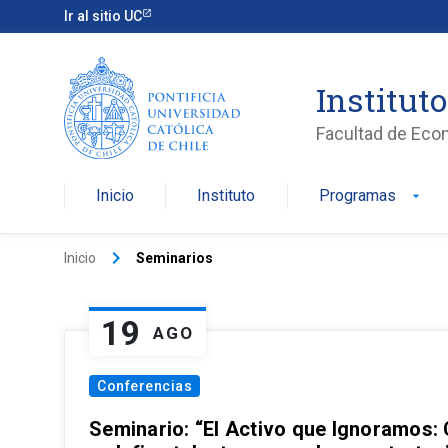
Ir al sitio UC
Institut
Facultad de Eco
Inicio
Instituto
Programas
arrow_drop_down
keyboard_arrow_right
Inicio
Seminarios
19
AGO
Conferencias
Seminario: “El Activo que Ignoramos: