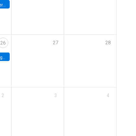
umbia
27
28
26
uke
2
3
4