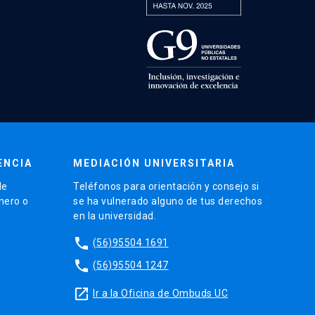
ENCIA
MEDIACIÓN UNIVERSITARIA
de
Teléfonos para orientación y consejo si
énero o
se ha vulnerado alguno de tus derechos
en la universidad.
phone
(56)95504 1691
phone
(56)95504 1247
launch
Ir a la Oficina de Ombuds UC