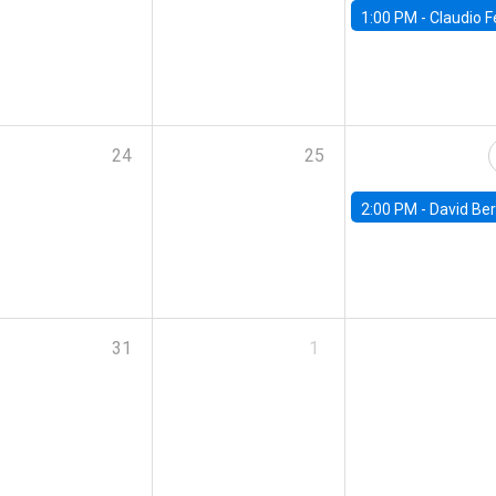
1:00 PM -
Claudio Ferraz, British Col
24
25
2:00 PM -
David Berger, D
31
1