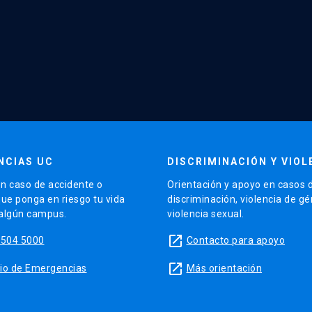
NCIAS UC
DISCRIMINACIÓN Y VIOL
n caso de accidente o
Orientación y apoyo en casos 
que ponga en riesgo tu vida
discriminación, violencia de g
 algún campus.
violencia sexual.
launch
5504 5000
Contacto para apoyo
launch
sitio de Emergencias
Más orientación