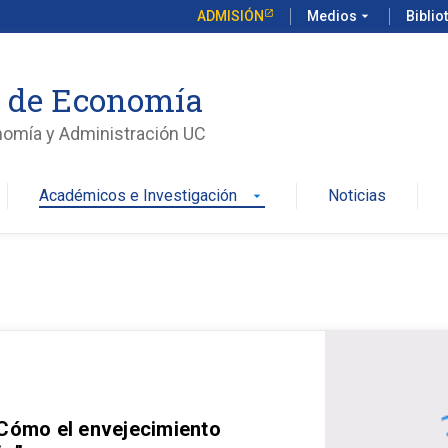
ADMISIÓN
Medios
arrow_drop_down
Biblio
o de Economía
nomía y Administración UC
Académicos e Investigación
Noticias
arrow_drop_down
 Cómo el envejecimiento