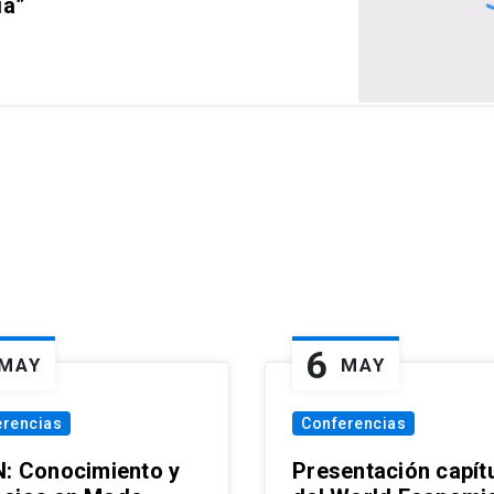
ia”
6
MAY
MAY
erencias
Conferencias
N: Conocimiento y
Presentación capít