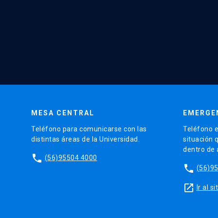
MESA CENTRAL
EMERGE
Teléfono para comunicarse con las
Teléfono e
distintas áreas de la Universidad.
situación 
dentro de
phone
(56)95504 4000
phone
(56)9
launch
Ir al 