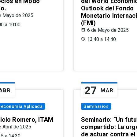
cios en Modo
del World Economi
ro.
Outlook del Fondo
Monetario Internac
e Mayo de 2025
(FMI)
00 a 10:00
6 de Mayo de 2025
13:40 a 14:40
27
ABR
MAR
oeconomía Aplicada
Seminarios
icio Romero, ITAM
Seminario: “Un futu
compartido: La urg
e Abril de 2025
de actuar contra el
35 a 14:30