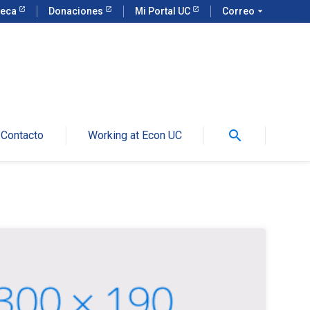
teca
Donaciones
Mi Portal UC
Correo
arrow_drop_down
search
Contacto
Working at Econ UC