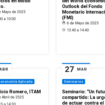
cios en Modo
del World Economi
ro.
Outlook del Fondo
Monetario Internac
e Mayo de 2025
(FMI)
00 a 10:00
6 de Mayo de 2025
13:40 a 14:40
27
ABR
MAR
oeconomía Aplicada
Seminarios
icio Romero, ITAM
Seminario: “Un futu
compartido: La urg
e Abril de 2025
de actuar contra el
35 a 14:30