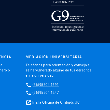
ENCIA
MEDIACIÓN UNIVERSITARIA
de
Teléfonos para orientación y consejo si
énero o
se ha vulnerado alguno de tus derechos
en la universidad.
phone
(56)95504 1691
phone
(56)95504 1247
launch
Ir a la Oficina de Ombuds UC