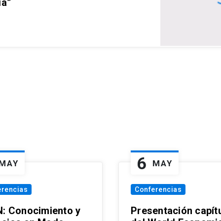
ia”
6
MAY
MAY
erencias
Conferencias
N: Conocimiento y
Presentación capít