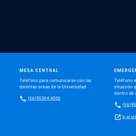
MESA CENTRAL
EMERGE
Teléfono para comunicarse con las
Teléfono e
distintas áreas de la Universidad.
situación 
dentro de
phone
(56)95504 4000
phone
(56)9
launch
Ir al 