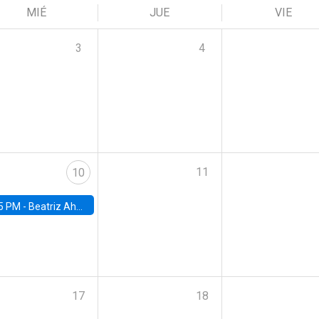
MIÉ
JUE
VIE
3
4
11
10
5 PM -
Beatriz Ahumada, PhD candidate, Universidad de Pittsburgh
17
18