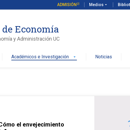
ADMISIÓN
Medios
arrow_drop_down
Biblio
o de Economía
nomía y Administración UC
Académicos e Investigación
Noticias
arrow_drop_down
 Cómo el envejecimiento