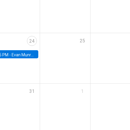
25
24
5 PM -
Evan Munro, Neyman Visiting Assistant Professor in the Department of Statistics at UC Berkeley
31
1