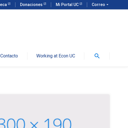
teca
Donaciones
Mi Portal UC
Correo
arrow_drop_down
search
Contacto
Working at Econ UC