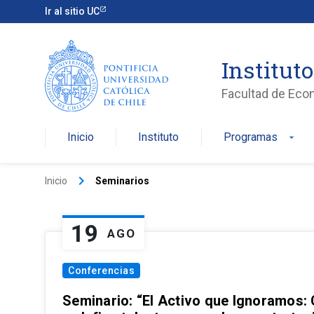
Ir al sitio UC
Institut
Facultad de Eco
Inicio
Instituto
Programas
arrow_drop_down
keyboard_arrow_right
Inicio
Seminarios
19
AGO
Conferencias
Seminario: “El Activo que Ignoramos: