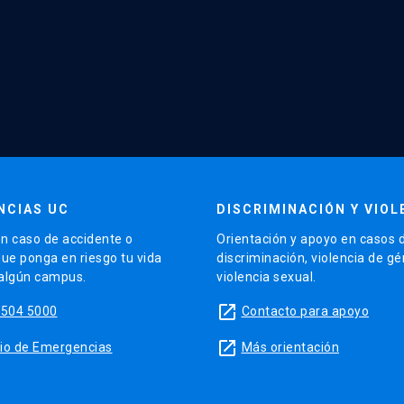
NCIAS UC
DISCRIMINACIÓN Y VIOL
n caso de accidente o
Orientación y apoyo en casos 
que ponga en riesgo tu vida
discriminación, violencia de g
 algún campus.
violencia sexual.
launch
5504 5000
Contacto para apoyo
launch
sitio de Emergencias
Más orientación