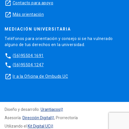
launch
Contacto para apoyo
launch
Más orientación
MEDIACIÓN UNIVERSITARIA
Teléfonos para orientación y consejo si se ha vulnerado
alguno de tus derechos en la universidad.
phone
(56)95504 1691
phone
(56)95504 1247
launch
Ir a la Oficina de Ombuds UC
Diseño y desarrollo:
Urantiacos
Asesoría:
Dirección Digital
, Prorrectoría
Utilizando el
Kit Digital UC