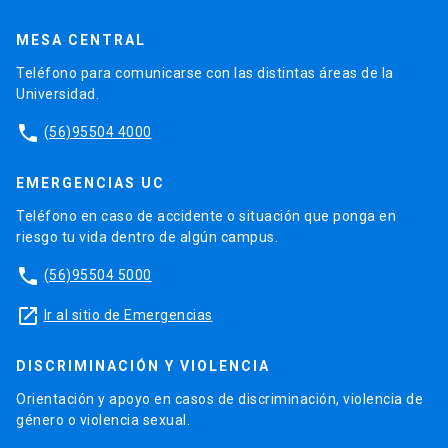
MESA CENTRAL
Teléfono para comunicarse con las distintas áreas de la
Universidad.
phone
(56)95504 4000
EMERGENCIAS UC
Teléfono en caso de accidente o situación que ponga en
riesgo tu vida dentro de algún campus.
phone
(56)95504 5000
launch
Ir al sitio de Emergencias
DISCRIMINACIÓN Y VIOLENCIA
Orientación y apoyo en casos de discriminación, violencia de
género o violencia sexual.