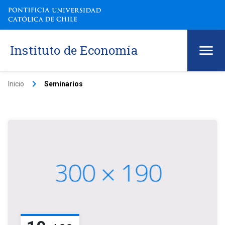
Instituto de Economía
keyboard_arrow_right
Inicio
Seminarios