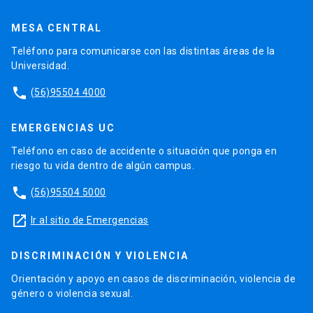
MESA CENTRAL
Teléfono para comunicarse con las distintas áreas de la
Universidad.
phone
(56)95504 4000
EMERGENCIAS UC
Teléfono en caso de accidente o situación que ponga en
riesgo tu vida dentro de algún campus.
phone
(56)95504 5000
launch
Ir al sitio de Emergencias
DISCRIMINACIÓN Y VIOLENCIA
Orientación y apoyo en casos de discriminación, violencia de
género o violencia sexual.