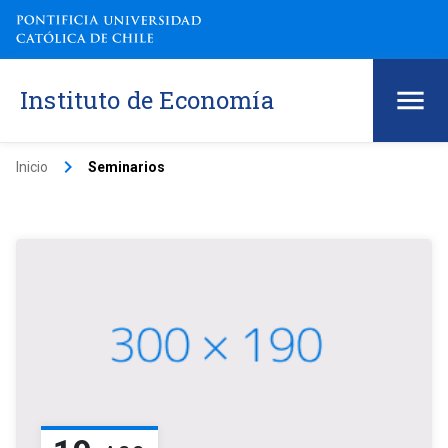
Instituto de Economía
keyboard_arrow_right
Inicio
Seminarios