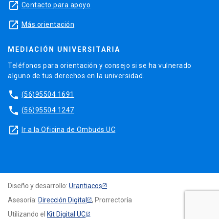
launch
Contacto para apoyo
launch
Más orientación
MEDIACIÓN UNIVERSITARIA
Teléfonos para orientación y consejo si se ha vulnerado
alguno de tus derechos en la universidad.
phone
(56)95504 1691
phone
(56)95504 1247
launch
Ir a la Oficina de Ombuds UC
Diseño y desarrollo:
Urantiacos
Asesoría:
Dirección Digital
, Prorrectoría
Utilizando el
Kit Digital UC