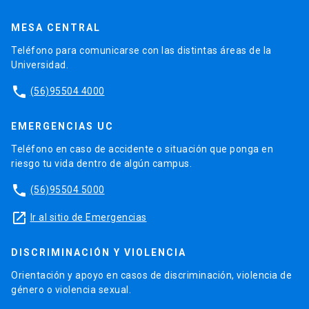
MESA CENTRAL
Teléfono para comunicarse con las distintas áreas de la
Universidad.
phone
(56)95504 4000
EMERGENCIAS UC
Teléfono en caso de accidente o situación que ponga en
riesgo tu vida dentro de algún campus.
phone
(56)95504 5000
launch
Ir al sitio de Emergencias
DISCRIMINACIÓN Y VIOLENCIA
Orientación y apoyo en casos de discriminación, violencia de
género o violencia sexual.