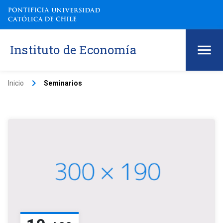
Instituto de Economía
keyboard_arrow_right
Inicio
Seminarios