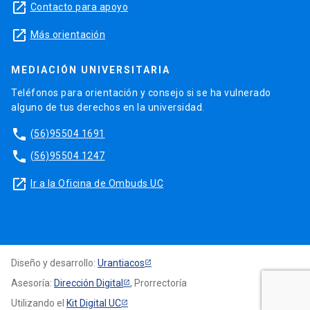
launch
Contacto para apoyo
launch
Más orientación
MEDIACIÓN UNIVERSITARIA
Teléfonos para orientación y consejo si se ha vulnerado
alguno de tus derechos en la universidad.
phone
(56)95504 1691
phone
(56)95504 1247
launch
Ir a la Oficina de Ombuds UC
Diseño y desarrollo:
Urantiacos
Asesoría:
Dirección Digital
, Prorrectoría
Utilizando el
Kit Digital UC