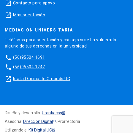
launch
Contacto para apoyo
launch
Más orientación
MEDIACIÓN UNIVERSITARIA
Teléfonos para orientación y consejo si se ha vulnerado
alguno de tus derechos en la universidad.
phone
(56)95504 1691
phone
(56)95504 1247
launch
Ir a la Oficina de Ombuds UC
Diseño y desarrollo:
Urantiacos
Asesoría:
Dirección Digital
, Prorrectoría
Utilizando el
Kit Digital UC