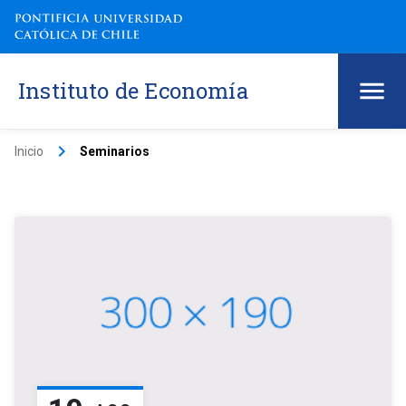
Instituto de Economía
keyboard_arrow_right
Inicio
Seminarios