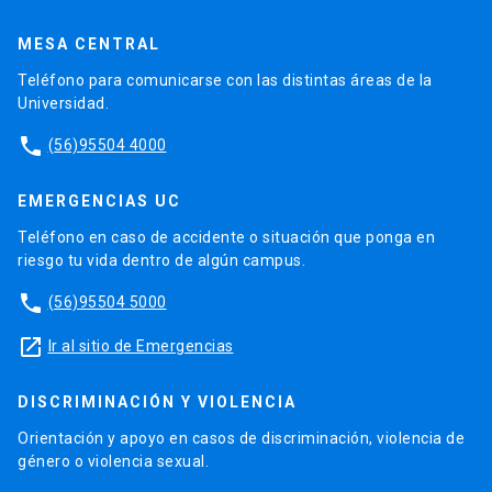
MESA CENTRAL
Teléfono para comunicarse con las distintas áreas de la
Universidad.
phone
(56)95504 4000
EMERGENCIAS UC
Teléfono en caso de accidente o situación que ponga en
riesgo tu vida dentro de algún campus.
phone
(56)95504 5000
launch
Ir al sitio de Emergencias
DISCRIMINACIÓN Y VIOLENCIA
Orientación y apoyo en casos de discriminación, violencia de
género o violencia sexual.