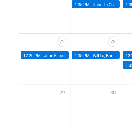
1:35 PM -
Roberto Chang, Rutgers University
1:3
22
23
12:20 PM -
Juan Escobar, Universidad de Chile
1:35 PM -
Will Lu, Banco Central de Chile
12:
1:3
29
30