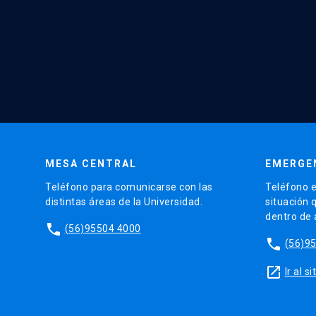
MESA CENTRAL
EMERGE
Teléfono para comunicarse con las
Teléfono e
distintas áreas de la Universidad.
situación 
dentro de
phone
(56)95504 4000
phone
(56)9
launch
Ir al 