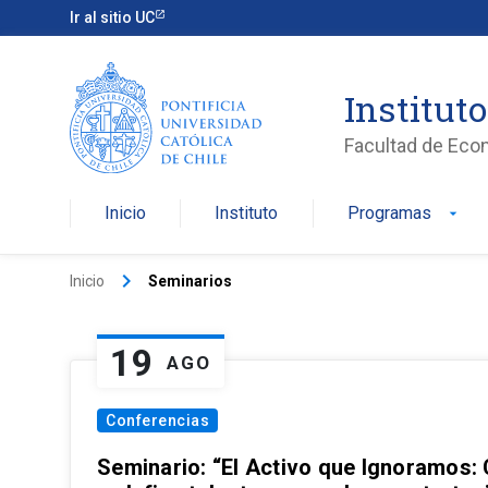
Ir al sitio UC
Institut
Facultad de Eco
Inicio
Instituto
Programas
arrow_drop_down
keyboard_arrow_right
Inicio
Seminarios
19
AGO
Conferencias
Seminario: “El Activo que Ignoramos: