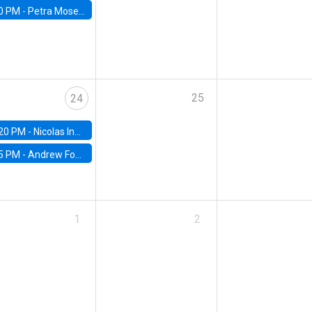
0 PM -
Petra Moser, NYU Stern
25
24
20 PM -
Nicolas Inostroza, Rotman School of Management, University of Toronto
5 PM -
Andrew Foster, Brown University
1
2