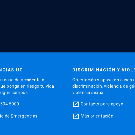
NCIAS UC
DISCRIMINACIÓN Y VIOL
n caso de accidente o
Orientación y apoyo en casos 
que ponga en riesgo tu vida
discriminación, violencia de g
 algún campus.
violencia sexual.
launch
5504 5000
Contacto para apoyo
launch
sitio de Emergencias
Más orientación