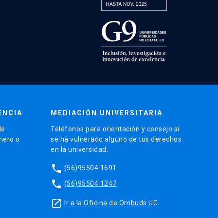
ENCIA
MEDIACIÓN UNIVERSITARIA
de
Teléfonos para orientación y consejo si
énero o
se ha vulnerado alguno de tus derechos
en la universidad.
phone
(56)95504 1691
phone
(56)95504 1247
launch
Ir a la Oficina de Ombuds UC