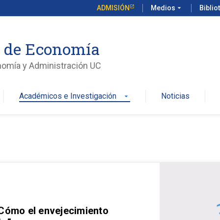
ADMISIÓN
Medios
arrow_drop_down
Biblio
o de Economía
nomía y Administración UC
Académicos e Investigación
Noticias
arrow_drop_down
 Cómo el envejecimiento