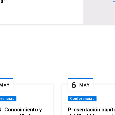
ia”
6
MAY
MAY
erencias
Conferencias
N: Conocimiento y
Presentación capít