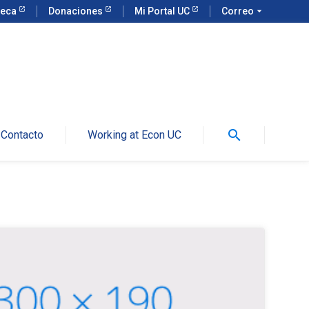
teca
Donaciones
Mi Portal UC
Correo
arrow_drop_down
search
Contacto
Working at Econ UC