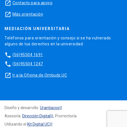
launch
Contacto para apoyo
launch
Más orientación
MEDIACIÓN UNIVERSITARIA
Teléfonos para orientación y consejo si se ha vulnerado
alguno de tus derechos en la universidad.
phone
(56)95504 1691
phone
(56)95504 1247
launch
Ir a la Oficina de Ombuds UC
Diseño y desarrollo:
Urantiacos
Asesoría:
Dirección Digital
, Prorrectoría
Utilizando el
Kit Digital UC