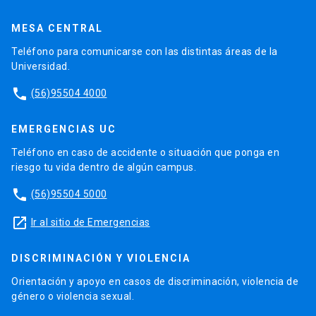
MESA CENTRAL
Teléfono para comunicarse con las distintas áreas de la
Universidad.
phone
(56)95504 4000
EMERGENCIAS UC
Teléfono en caso de accidente o situación que ponga en
riesgo tu vida dentro de algún campus.
phone
(56)95504 5000
launch
Ir al sitio de Emergencias
DISCRIMINACIÓN Y VIOLENCIA
Orientación y apoyo en casos de discriminación, violencia de
género o violencia sexual.