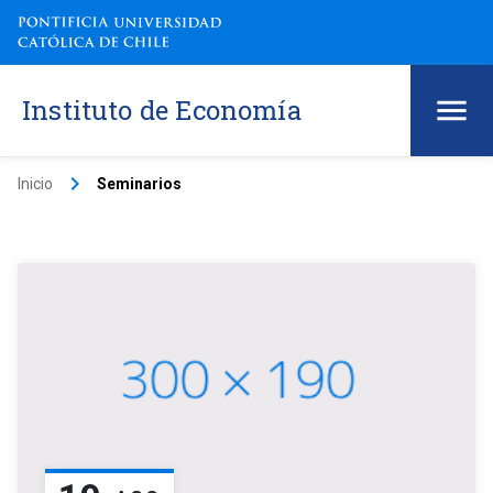
Instituto de Economía
keyboard_arrow_right
Inicio
Seminarios