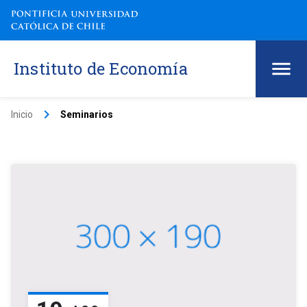
Instituto de Economía
keyboard_arrow_right
Inicio
Seminarios