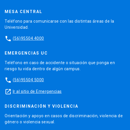
MESA CENTRAL
Teléfono para comunicarse con las distintas áreas de la
Universidad.
phone
(56)95504 4000
EMERGENCIAS UC
Teléfono en caso de accidente o situación que ponga en
riesgo tu vida dentro de algún campus.
phone
(56)95504 5000
launch
Ir al sitio de Emergencias
DISCRIMINACIÓN Y VIOLENCIA
Orientación y apoyo en casos de discriminación, violencia de
género o violencia sexual.