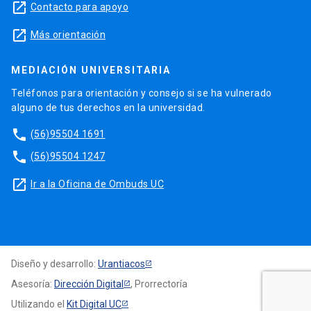
launch
Contacto para apoyo
launch
Más orientación
MEDIACIÓN UNIVERSITARIA
Teléfonos para orientación y consejo si se ha vulnerado
alguno de tus derechos en la universidad.
phone
(56)95504 1691
phone
(56)95504 1247
launch
Ir a la Oficina de Ombuds UC
Diseño y desarrollo:
Urantiacos
Asesoría:
Dirección Digital
, Prorrectoría
Utilizando el
Kit Digital UC