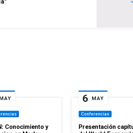
ia”
6
MAY
MAY
erencias
Conferencias
N: Conocimiento y
Presentación capít