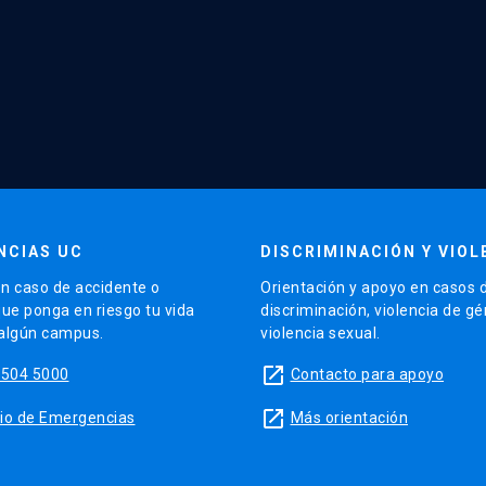
NCIAS UC
DISCRIMINACIÓN Y VIOL
n caso de accidente o
Orientación y apoyo en casos 
que ponga en riesgo tu vida
discriminación, violencia de g
 algún campus.
violencia sexual.
launch
5504 5000
Contacto para apoyo
launch
sitio de Emergencias
Más orientación