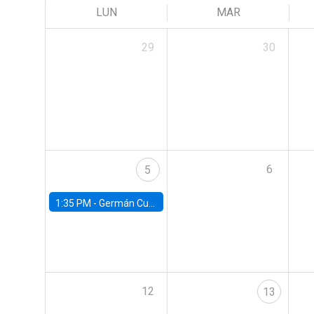
LUN
MAR
29
30
6
5
1:35 PM -
Germán Cubas, University of Houston
12
13