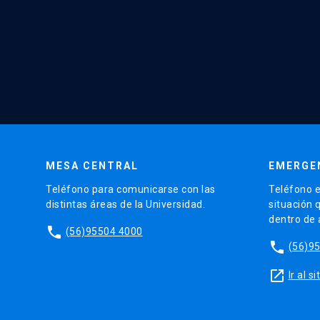
MESA CENTRAL
EMERGE
Teléfono para comunicarse con las
Teléfono e
distintas áreas de la Universidad.
situación 
dentro de
phone
(56)95504 4000
phone
(56)9
launch
Ir al 