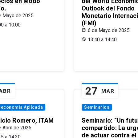
cios en Modo
del World Economi
ro.
Outlook del Fondo
Monetario Internac
e Mayo de 2025
(FMI)
00 a 10:00
6 de Mayo de 2025
13:40 a 14:40
27
ABR
MAR
oeconomía Aplicada
Seminarios
icio Romero, ITAM
Seminario: “Un futu
compartido: La urg
e Abril de 2025
de actuar contra el
35 a 14:30