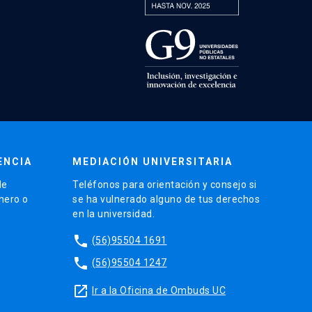
ENCIA
MEDIACIÓN UNIVERSITARIA
de
Teléfonos para orientación y consejo si
énero o
se ha vulnerado alguno de tus derechos
en la universidad.
phone
(56)95504 1691
phone
(56)95504 1247
launch
Ir a la Oficina de Ombuds UC