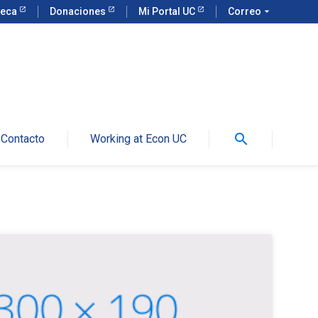
teca
Donaciones
Mi Portal UC
Correo
arrow_drop_down
search
Contacto
Working at Econ UC