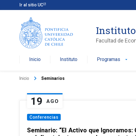
Ir al sitio UC
Institut
Facultad de Eco
Inicio
Instituto
Programas
arrow_drop_down
keyboard_arrow_right
Inicio
Seminarios
19
AGO
Conferencias
Seminario: “El Activo que Ignoramos: