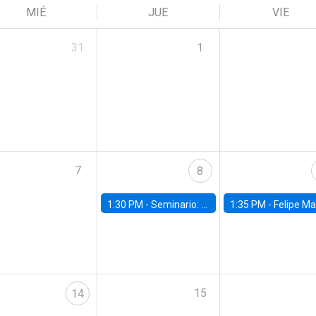
MIÉ
JUE
VIE
31
1
7
8
1:30 PM -
Seminario: “Recuperando la humanidad para progresar en la era de la IA»
1:35 PM -
Felipe Martínez, alumno Doctorado en Ec
15
14