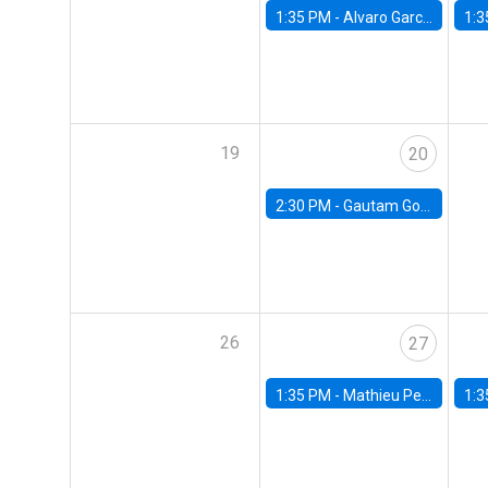
1:35 PM -
Alvaro Garcia-Marin, Universidad de Los Andes
1:3
19
20
2:30 PM -
Gautam Gowrisankaran, Columbia University
26
27
1:35 PM -
Mathieu Pedemonte, IDB
1:3