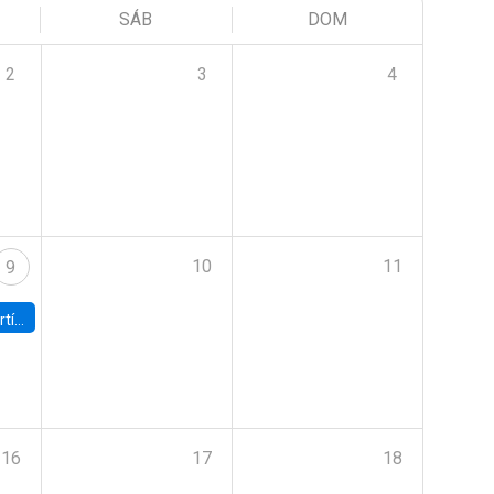
SÁB
DOM
2
3
4
10
11
9
onomía UC
16
17
18