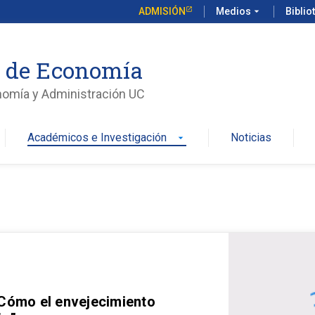
ADMISIÓN
Medios
arrow_drop_down
Biblio
o de Economía
nomía y Administración UC
Académicos e Investigación
Noticias
arrow_drop_down
 Cómo el envejecimiento