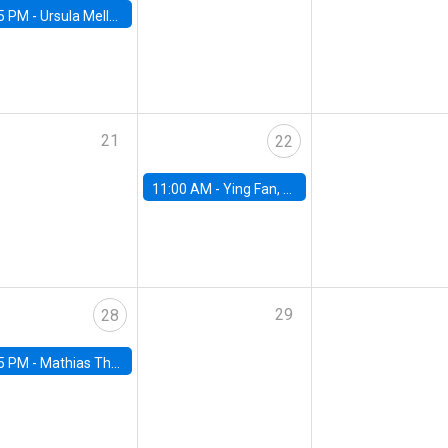
5 PM -
Ursula Mello, Insper - Institute of Education and Research
21
22
11:00 AM -
Ying Fan, University of Michigan
29
28
5 PM -
Mathias Thoenig, University of Lausanne