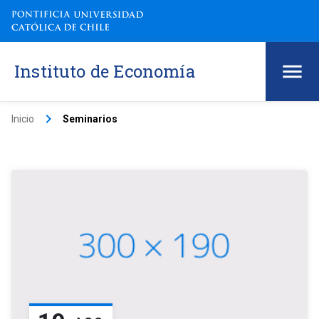
Instituto de Economía
keyboard_arrow_right
Inicio
Seminarios