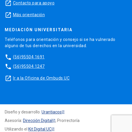
launch
Contacto para apoyo
launch
Más orientación
MEDIACIÓN UNIVERSITARIA
Teléfonos para orientación y consejo si se ha vulnerado
alguno de tus derechos en la universidad.
phone
(56)95504 1691
phone
(56)95504 1247
launch
Ir a la Oficina de Ombuds UC
Diseño y desarrollo:
Urantiacos
Asesoría:
Dirección Digital
, Prorrectoría
Utilizando el
Kit Digital UC