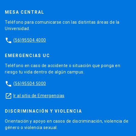
MESA CENTRAL
Teléfono para comunicarse con las distintas áreas de la
Universidad.
phone
(56)95504 4000
EMERGENCIAS UC
Teléfono en caso de accidente o situación que ponga en
riesgo tu vida dentro de algún campus.
phone
(56)95504 5000
launch
Ir al sitio de Emergencias
DISCRIMINACIÓN Y VIOLENCIA
Orientación y apoyo en casos de discriminación, violencia de
género o violencia sexual.