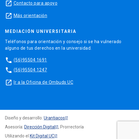
launch
Contacto para apoyo
launch
Más orientación
MEDIACIÓN UNIVERSITARIA
Teléfonos para orientación y consejo si se ha vulnerado
alguno de tus derechos en la universidad.
phone
(56)95504 1691
phone
(56)95504 1247
launch
Ir a la Oficina de Ombuds UC
Diseño y desarrollo:
Urantiacos
Asesoría:
Dirección Digital
, Prorrectoría
Utilizando el
Kit Digital UC