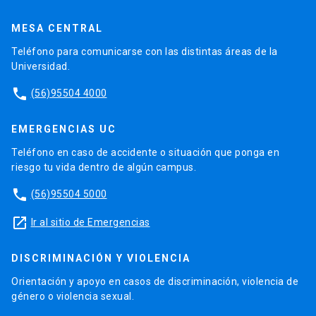
MESA CENTRAL
Teléfono para comunicarse con las distintas áreas de la
Universidad.
phone
(56)95504 4000
EMERGENCIAS UC
Teléfono en caso de accidente o situación que ponga en
riesgo tu vida dentro de algún campus.
phone
(56)95504 5000
launch
Ir al sitio de Emergencias
DISCRIMINACIÓN Y VIOLENCIA
Orientación y apoyo en casos de discriminación, violencia de
género o violencia sexual.