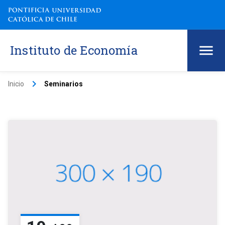
Instituto de Economía
keyboard_arrow_right
Inicio
Seminarios