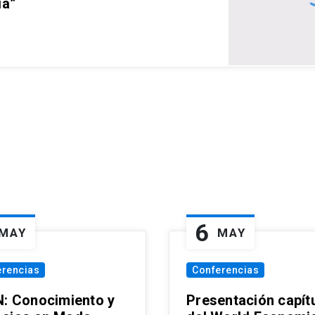
ia”
6
MAY
MAY
erencias
Conferencias
N: Conocimiento y
Presentación capít