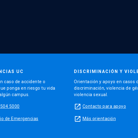
NCIAS UC
DISCRIMINACIÓN Y VIOL
n caso de accidente o
Orientación y apoyo en casos 
que ponga en riesgo tu vida
discriminación, violencia de g
 algún campus.
violencia sexual.
launch
5504 5000
Contacto para apoyo
launch
sitio de Emergencias
Más orientación