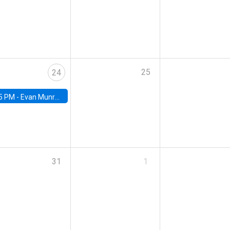
25
24
5 PM -
Evan Munro, Neyman Visiting Assistant Professor in the Department of Statistics at UC Berkeley
31
1