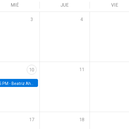
MIÉ
JUE
VIE
3
4
11
10
5 PM -
Beatriz Ahumada, PhD candidate, Universidad de Pittsburgh
17
18