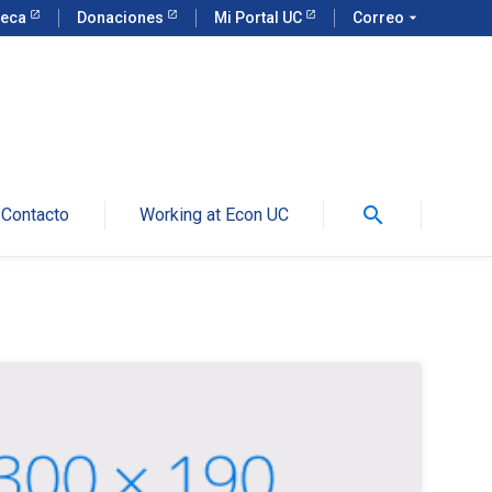
teca
Donaciones
Mi Portal UC
Correo
arrow_drop_down
search
Contacto
Working at Econ UC