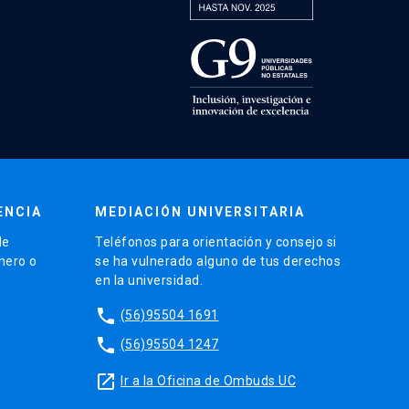
ENCIA
MEDIACIÓN UNIVERSITARIA
de
Teléfonos para orientación y consejo si
énero o
se ha vulnerado alguno de tus derechos
en la universidad.
phone
(56)95504 1691
phone
(56)95504 1247
launch
Ir a la Oficina de Ombuds UC