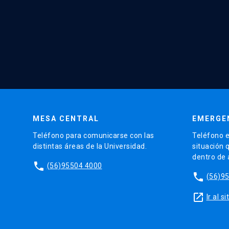
MESA CENTRAL
EMERGE
Teléfono para comunicarse con las
Teléfono e
distintas áreas de la Universidad.
situación 
dentro de
phone
(56)95504 4000
phone
(56)9
launch
Ir al 