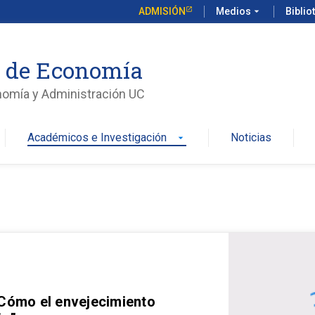
ADMISIÓN
Medios
arrow_drop_down
Biblio
o de Economía
nomía y Administración UC
Académicos e Investigación
Noticias
arrow_drop_down
 Cómo el envejecimiento