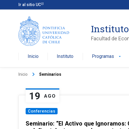
Ir al sitio UC
Institut
Facultad de Eco
Inicio
Instituto
Programas
arrow_drop_down
keyboard_arrow_right
Inicio
Seminarios
19
AGO
Conferencias
Seminario: “El Activo que Ignoramos: