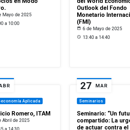
cios en Modo
del World Economi
ro.
Outlook del Fondo
Monetario Internac
e Mayo de 2025
(FMI)
00 a 10:00
6 de Mayo de 2025
13:40 a 14:40
27
ABR
MAR
oeconomía Aplicada
Seminarios
icio Romero, ITAM
Seminario: “Un futu
compartido: La urg
e Abril de 2025
de actuar contra el
35 a 14:30