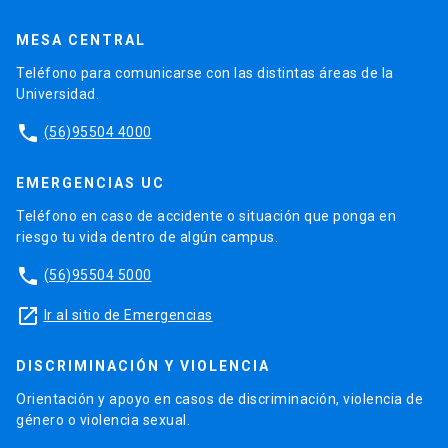
MESA CENTRAL
Teléfono para comunicarse con las distintas áreas de la
Universidad.
phone
(56)95504 4000
EMERGENCIAS UC
Teléfono en caso de accidente o situación que ponga en
riesgo tu vida dentro de algún campus.
phone
(56)95504 5000
launch
Ir al sitio de Emergencias
DISCRIMINACIÓN Y VIOLENCIA
Orientación y apoyo en casos de discriminación, violencia de
género o violencia sexual.