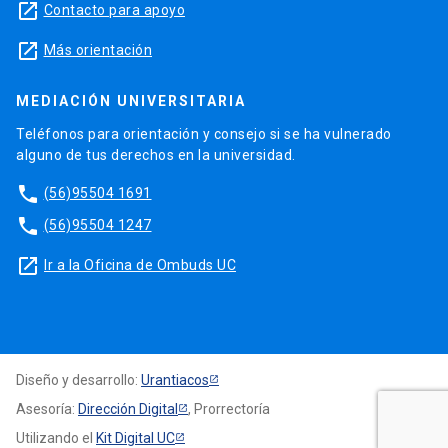
launch
Contacto para apoyo
launch
Más orientación
MEDIACIÓN UNIVERSITARIA
Teléfonos para orientación y consejo si se ha vulnerado
alguno de tus derechos en la universidad.
phone
(56)95504 1691
phone
(56)95504 1247
launch
Ir a la Oficina de Ombuds UC
Diseño y desarrollo:
Urantiacos
Asesoría:
Dirección Digital
, Prorrectoría
Utilizando el
Kit Digital UC