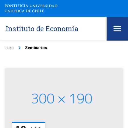
Instituto de Economía
keyboard_arrow_right
Inicio
Seminarios