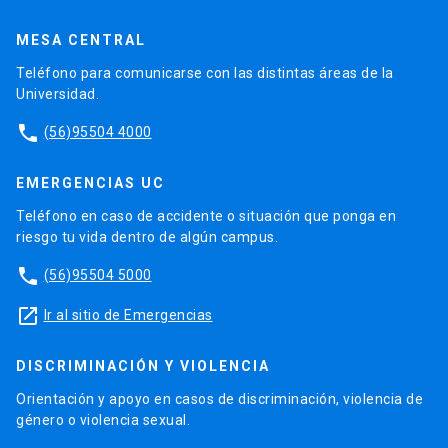
MESA CENTRAL
Teléfono para comunicarse con las distintas áreas de la
Universidad.
phone
(56)95504 4000
EMERGENCIAS UC
Teléfono en caso de accidente o situación que ponga en
riesgo tu vida dentro de algún campus.
phone
(56)95504 5000
launch
Ir al sitio de Emergencias
DISCRIMINACIÓN Y VIOLENCIA
Orientación y apoyo en casos de discriminación, violencia de
género o violencia sexual.