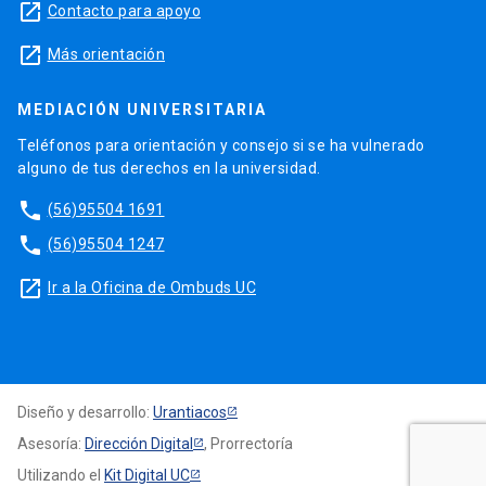
launch
Contacto para apoyo
launch
Más orientación
MEDIACIÓN UNIVERSITARIA
Teléfonos para orientación y consejo si se ha vulnerado
alguno de tus derechos en la universidad.
phone
(56)95504 1691
phone
(56)95504 1247
launch
Ir a la Oficina de Ombuds UC
Diseño y desarrollo:
Urantiacos
Asesoría:
Dirección Digital
, Prorrectoría
Utilizando el
Kit Digital UC