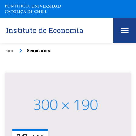
Instituto de Economía
keyboard_arrow_right
Inicio
Seminarios