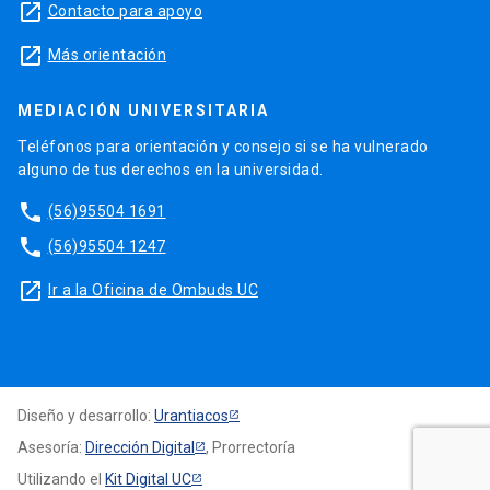
launch
Contacto para apoyo
launch
Más orientación
MEDIACIÓN UNIVERSITARIA
Teléfonos para orientación y consejo si se ha vulnerado
alguno de tus derechos en la universidad.
phone
(56)95504 1691
phone
(56)95504 1247
launch
Ir a la Oficina de Ombuds UC
Diseño y desarrollo:
Urantiacos
Asesoría:
Dirección Digital
, Prorrectoría
Utilizando el
Kit Digital UC