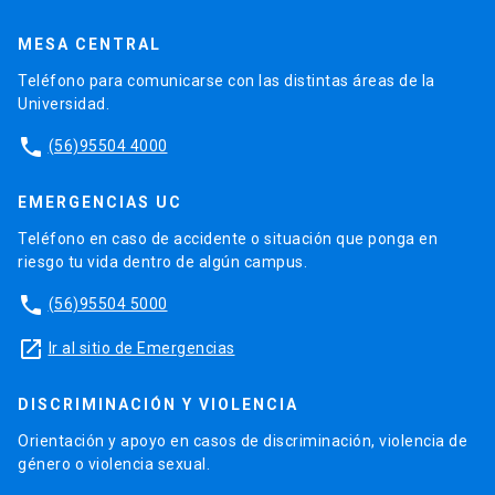
MESA CENTRAL
Teléfono para comunicarse con las distintas áreas de la
Universidad.
phone
(56)95504 4000
EMERGENCIAS UC
Teléfono en caso de accidente o situación que ponga en
riesgo tu vida dentro de algún campus.
phone
(56)95504 5000
launch
Ir al sitio de Emergencias
DISCRIMINACIÓN Y VIOLENCIA
Orientación y apoyo en casos de discriminación, violencia de
género o violencia sexual.