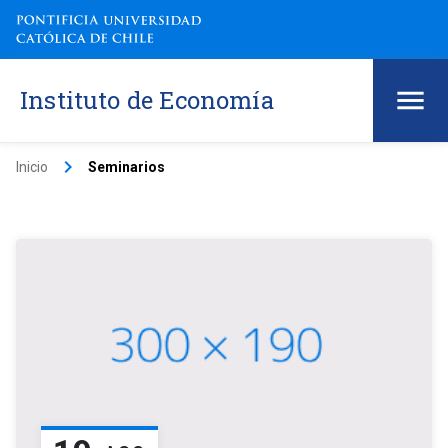
Instituto de Economía
keyboard_arrow_right
Inicio
Seminarios