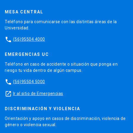
MESA CENTRAL
Teléfono para comunicarse con las distintas áreas de la
Universidad.
phone
(56)95504 4000
EMERGENCIAS UC
Teléfono en caso de accidente o situación que ponga en
riesgo tu vida dentro de algún campus.
phone
(56)95504 5000
launch
Ir al sitio de Emergencias
DISCRIMINACIÓN Y VIOLENCIA
Orientación y apoyo en casos de discriminación, violencia de
género o violencia sexual.