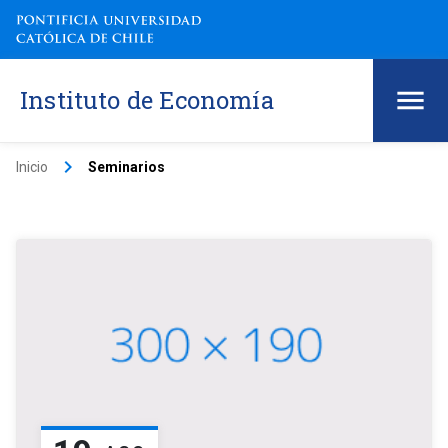
Instituto de Economía
keyboard_arrow_right
Inicio
Seminarios