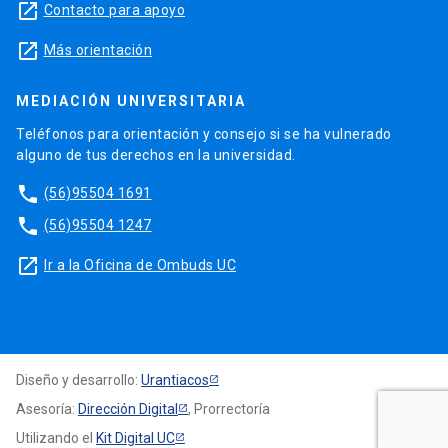
launch
Contacto para apoyo
launch
Más orientación
MEDIACIÓN UNIVERSITARIA
Teléfonos para orientación y consejo si se ha vulnerado
alguno de tus derechos en la universidad.
phone
(56)95504 1691
phone
(56)95504 1247
launch
Ir a la Oficina de Ombuds UC
Diseño y desarrollo:
Urantiacos
Asesoría:
Dirección Digital
, Prorrectoría
Utilizando el
Kit Digital UC