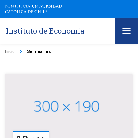
Instituto de Economía
keyboard_arrow_right
Inicio
Seminarios