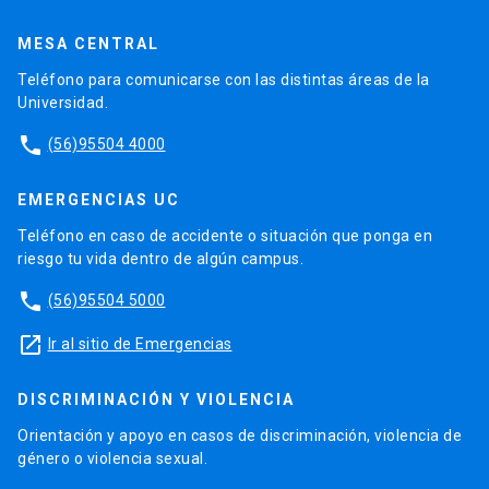
MESA CENTRAL
Teléfono para comunicarse con las distintas áreas de la
Universidad.
phone
(56)95504 4000
EMERGENCIAS UC
Teléfono en caso de accidente o situación que ponga en
riesgo tu vida dentro de algún campus.
phone
(56)95504 5000
launch
Ir al sitio de Emergencias
DISCRIMINACIÓN Y VIOLENCIA
Orientación y apoyo en casos de discriminación, violencia de
género o violencia sexual.