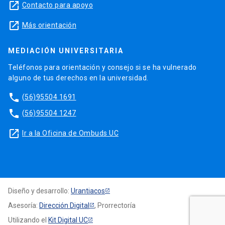
launch
Contacto para apoyo
launch
Más orientación
MEDIACIÓN UNIVERSITARIA
Teléfonos para orientación y consejo si se ha vulnerado
alguno de tus derechos en la universidad.
phone
(56)95504 1691
phone
(56)95504 1247
launch
Ir a la Oficina de Ombuds UC
Diseño y desarrollo:
Urantiacos
Asesoría:
Dirección Digital
, Prorrectoría
Utilizando el
Kit Digital UC