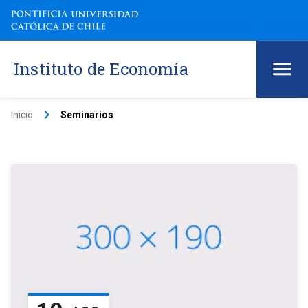
Instituto de Economía
keyboard_arrow_right
Inicio
Seminarios