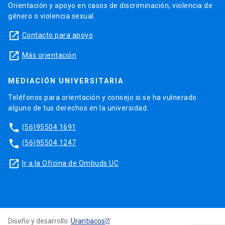
Orientación y apoyo en casos de discriminación, violencia de
género o violencia sexual.
launch
Contacto para apoyo
launch
Más orientación
MEDIACIÓN UNIVERSITARIA
Teléfonos para orientación y consejo si se ha vulnerado
alguno de tus derechos en la universidad.
phone
(56)95504 1691
phone
(56)95504 1247
launch
Ir a la Oficina de Ombuds UC
Diseño y desarrollo:
Urantiacos