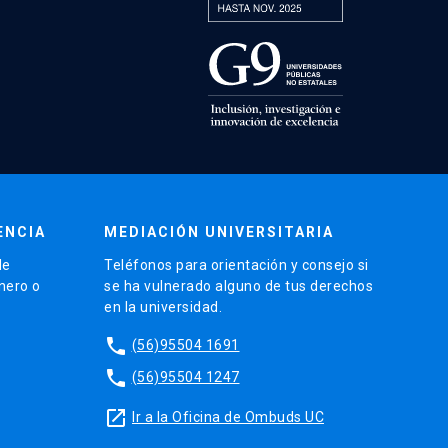
ENCIA
MEDIACIÓN UNIVERSITARIA
de
Teléfonos para orientación y consejo si
énero o
se ha vulnerado alguno de tus derechos
en la universidad.
phone
(56)95504 1691
phone
(56)95504 1247
launch
Ir a la Oficina de Ombuds UC