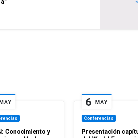
ia”
6
MAY
MAY
erencias
Conferencias
N: Conocimiento y
Presentación capít