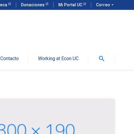
teca
Donaciones
Mi Portal UC
Correo
arrow_drop_down
search
Contacto
Working at Econ UC