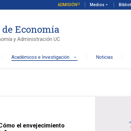
ADMISIÓN
Medios
arrow_drop_down
Biblio
o de Economía
nomía y Administración UC
Académicos e Investigación
Noticias
arrow_drop_down
 Cómo el envejecimiento