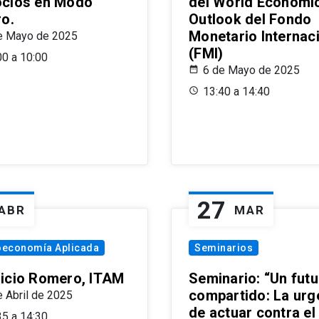
cios en Modo
del World Economi
ro.
Outlook del Fondo
Monetario Internac
e Mayo de 2025
(FMI)
00 a 10:00
6 de Mayo de 2025
13:40 a 14:40
27
ABR
MAR
oeconomía Aplicada
Seminarios
icio Romero, ITAM
Seminario: “Un futu
compartido: La urg
e Abril de 2025
de actuar contra el
35 a 14:30