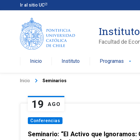
Ir al sitio UC
Institut
Facultad de Eco
Inicio
Instituto
Programas
arrow_drop_down
keyboard_arrow_right
Inicio
Seminarios
19
AGO
Conferencias
Seminario: “El Activo que Ignoramos: