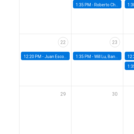
1:35 PM -
Roberto Chang, Rutgers University
1:3
22
23
12:20 PM -
Juan Escobar, Universidad de Chile
1:35 PM -
Will Lu, Banco Central de Chile
12:
1:3
29
30