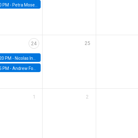
0 PM -
Petra Moser, NYU Stern
25
24
20 PM -
Nicolas Inostroza, Rotman School of Management, University of Toronto
5 PM -
Andrew Foster, Brown University
1
2