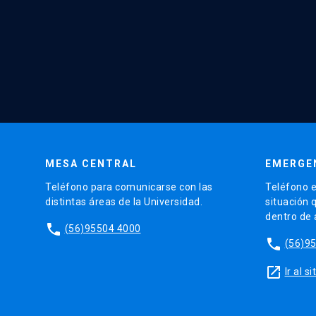
MESA CENTRAL
EMERGE
Teléfono para comunicarse con las
Teléfono e
distintas áreas de la Universidad.
situación 
dentro de
phone
(56)95504 4000
phone
(56)9
launch
Ir al 