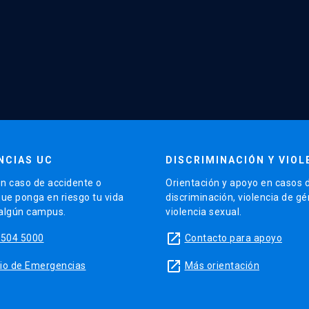
NCIAS UC
DISCRIMINACIÓN Y VIOL
n caso de accidente o
Orientación y apoyo en casos 
que ponga en riesgo tu vida
discriminación, violencia de g
 algún campus.
violencia sexual.
launch
5504 5000
Contacto para apoyo
launch
sitio de Emergencias
Más orientación