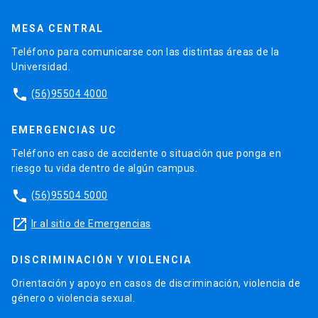
MESA CENTRAL
Teléfono para comunicarse con las distintas áreas de la
Universidad.
phone
(56)95504 4000
EMERGENCIAS UC
Teléfono en caso de accidente o situación que ponga en
riesgo tu vida dentro de algún campus.
phone
(56)95504 5000
launch
Ir al sitio de Emergencias
DISCRIMINACIÓN Y VIOLENCIA
Orientación y apoyo en casos de discriminación, violencia de
género o violencia sexual.