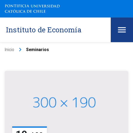
Instituto de Economía
keyboard_arrow_right
Inicio
Seminarios