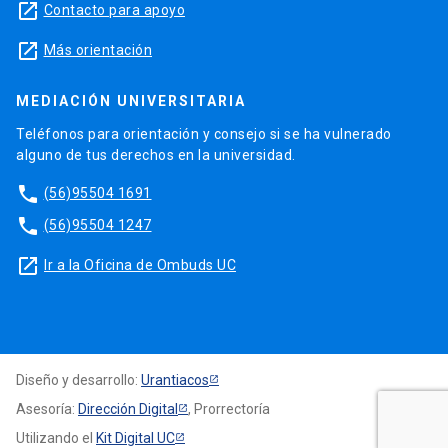
launch
Contacto para apoyo
launch
Más orientación
MEDIACIÓN UNIVERSITARIA
Teléfonos para orientación y consejo si se ha vulnerado
alguno de tus derechos en la universidad.
phone
(56)95504 1691
phone
(56)95504 1247
launch
Ir a la Oficina de Ombuds UC
Diseño y desarrollo:
Urantiacos
Asesoría:
Dirección Digital
, Prorrectoría
Utilizando el
Kit Digital UC