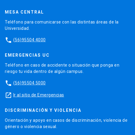
MESA CENTRAL
Teléfono para comunicarse con las distintas áreas de la
Universidad.
phone
(56)95504 4000
EMERGENCIAS UC
Teléfono en caso de accidente o situación que ponga en
riesgo tu vida dentro de algún campus.
phone
(56)95504 5000
launch
Ir al sitio de Emergencias
DISCRIMINACIÓN Y VIOLENCIA
Orientación y apoyo en casos de discriminación, violencia de
género o violencia sexual.