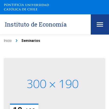
Instituto de Economía
keyboard_arrow_right
Inicio
Seminarios