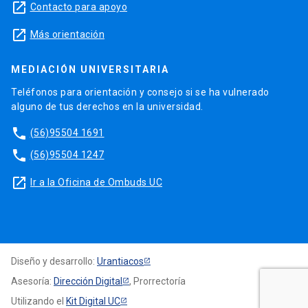
launch
Contacto para apoyo
launch
Más orientación
MEDIACIÓN UNIVERSITARIA
Teléfonos para orientación y consejo si se ha vulnerado
alguno de tus derechos en la universidad.
phone
(56)95504 1691
phone
(56)95504 1247
launch
Ir a la Oficina de Ombuds UC
Diseño y desarrollo:
Urantiacos
Asesoría:
Dirección Digital
, Prorrectoría
Utilizando el
Kit Digital UC