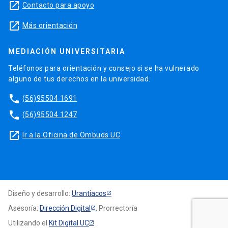
launch
Contacto para apoyo
launch
Más orientación
MEDIACIÓN UNIVERSITARIA
Teléfonos para orientación y consejo si se ha vulnerado
alguno de tus derechos en la universidad.
phone
(56)95504 1691
phone
(56)95504 1247
launch
Ir a la Oficina de Ombuds UC
Diseño y desarrollo:
Urantiacos
Asesoría:
Dirección Digital
, Prorrectoría
Utilizando el
Kit Digital UC