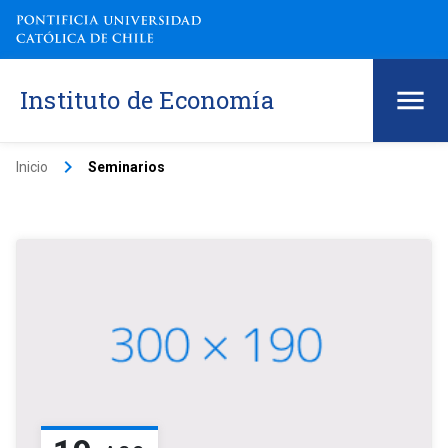
Instituto de Economía
keyboard_arrow_right
Inicio
Seminarios