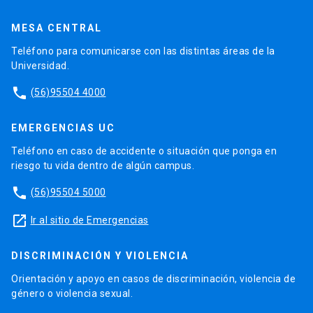
MESA CENTRAL
Teléfono para comunicarse con las distintas áreas de la
Universidad.
phone
(56)95504 4000
EMERGENCIAS UC
Teléfono en caso de accidente o situación que ponga en
riesgo tu vida dentro de algún campus.
phone
(56)95504 5000
launch
Ir al sitio de Emergencias
DISCRIMINACIÓN Y VIOLENCIA
Orientación y apoyo en casos de discriminación, violencia de
género o violencia sexual.