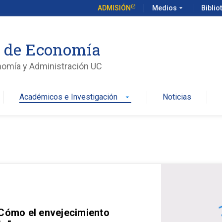
ADMISIÓN
Medios
arrow_drop_down
Biblio
o de Economía
nomía y Administración UC
Académicos e Investigación
Noticias
arrow_drop_down
 Cómo el envejecimiento