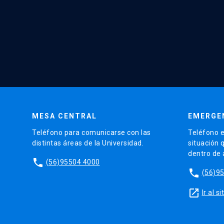
MESA CENTRAL
EMERGE
Teléfono para comunicarse con las
Teléfono e
distintas áreas de la Universidad.
situación 
dentro de
phone
(56)95504 4000
phone
(56)9
launch
Ir al 