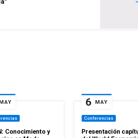
ia”
6
MAY
MAY
erencias
Conferencias
N: Conocimiento y
Presentación capít