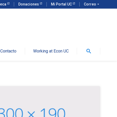
teca
Donaciones
Mi Portal UC
Correo
arrow_drop_down
search
Contacto
Working at Econ UC