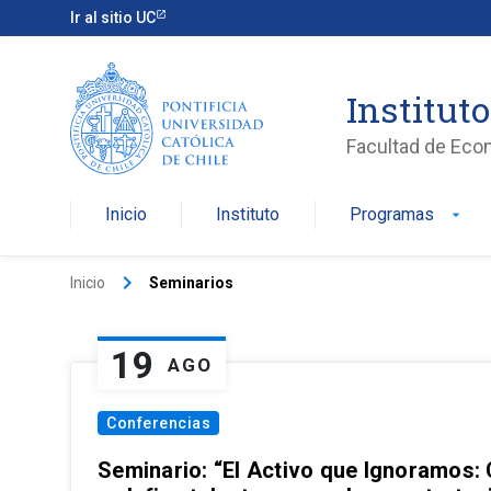
Ir al sitio UC
Institut
Facultad de Eco
Inicio
Instituto
Programas
arrow_drop_down
keyboard_arrow_right
Inicio
Seminarios
19
AGO
Conferencias
Seminario: “El Activo que Ignoramos: