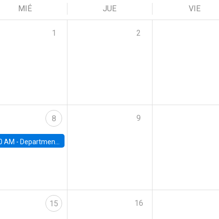
MIÉ
JUE
VIE
1
2
9
8
0 AM -
Department Seminar: James Robinson
16
15