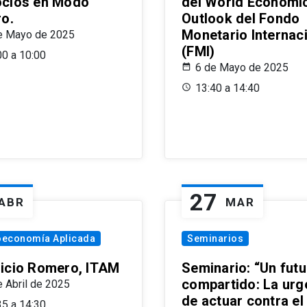
cios en Modo
del World Economi
ro.
Outlook del Fondo
Monetario Internac
e Mayo de 2025
(FMI)
00 a 10:00
6 de Mayo de 2025
13:40 a 14:40
27
ABR
MAR
oeconomía Aplicada
Seminarios
icio Romero, ITAM
Seminario: “Un futu
compartido: La urg
e Abril de 2025
de actuar contra el
35 a 14:30