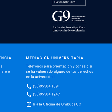
ENCIA
MEDIACIÓN UNIVERSITARIA
de
Teléfonos para orientación y consejo si
énero o
se ha vulnerado alguno de tus derechos
en la universidad.
phone
(56)95504 1691
phone
(56)95504 1247
launch
Ir a la Oficina de Ombuds UC