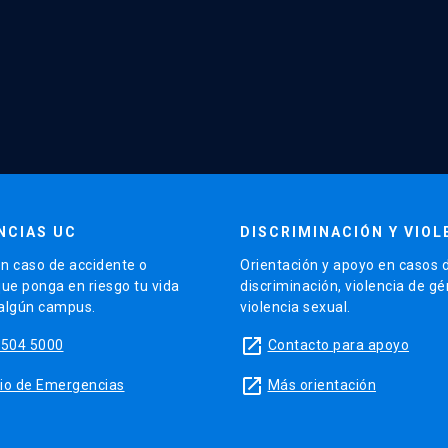
NCIAS UC
DISCRIMINACIÓN Y VIOL
n caso de accidente o
Orientación y apoyo en casos 
que ponga en riesgo tu vida
discriminación, violencia de g
 algún campus.
violencia sexual.
launch
5504 5000
Contacto para apoyo
launch
sitio de Emergencias
Más orientación