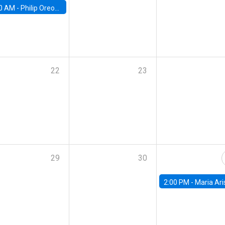
0 AM -
Philip Oreopolous, University of Toronto
22
23
29
30
2:00 PM -
Maria Aristizabal-Ramirez, FED