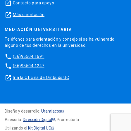
launch
Contacto para apoyo
launch
Más orientación
MEDIACIÓN UNIVERSITARIA
Teléfonos para orientación y consejo si se ha vulnerado
alguno de tus derechos en la universidad.
phone
(56)95504 1691
phone
(56)95504 1247
launch
Ir a la Oficina de Ombuds UC
Diseño y desarrollo:
Urantiacos
Asesoría:
Dirección Digital
, Prorrectoría
Utilizando el
Kit Digital UC