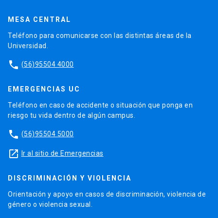
MESA CENTRAL
Teléfono para comunicarse con las distintas áreas de la
Universidad.
phone
(56)95504 4000
EMERGENCIAS UC
Teléfono en caso de accidente o situación que ponga en
riesgo tu vida dentro de algún campus.
phone
(56)95504 5000
launch
Ir al sitio de Emergencias
DISCRIMINACIÓN Y VIOLENCIA
Orientación y apoyo en casos de discriminación, violencia de
género o violencia sexual.