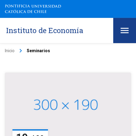
Instituto de Economía
keyboard_arrow_right
Inicio
Seminarios