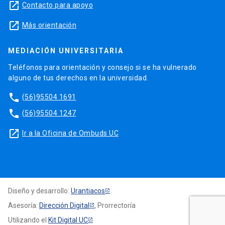
launch
Contacto para apoyo
launch
Más orientación
MEDIACIÓN UNIVERSITARIA
Teléfonos para orientación y consejo si se ha vulnerado
alguno de tus derechos en la universidad.
phone
(56)95504 1691
phone
(56)95504 1247
launch
Ir a la Oficina de Ombuds UC
Diseño y desarrollo:
Urantiacos
Asesoría:
Dirección Digital
, Prorrectoría
Utilizando el
Kit Digital UC