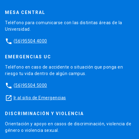
MESA CENTRAL
Teléfono para comunicarse con las distintas áreas de la
Universidad.
phone
(56)95504 4000
EMERGENCIAS UC
Teléfono en caso de accidente o situación que ponga en
riesgo tu vida dentro de algún campus.
phone
(56)95504 5000
launch
Ir al sitio de Emergencias
DISCRIMINACIÓN Y VIOLENCIA
Orientación y apoyo en casos de discriminación, violencia de
género o violencia sexual.