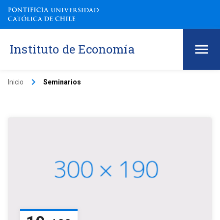
Instituto de Economía
keyboard_arrow_right
Inicio
Seminarios