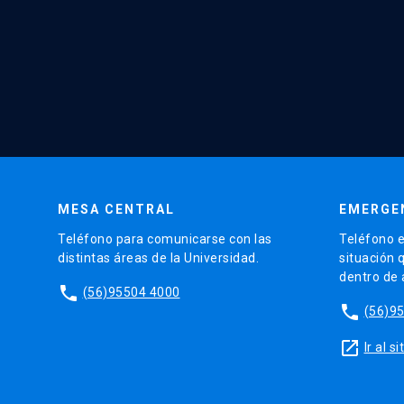
MESA CENTRAL
EMERGE
Teléfono para comunicarse con las
Teléfono e
distintas áreas de la Universidad.
situación 
dentro de
phone
(56)95504 4000
phone
(56)9
launch
Ir al 