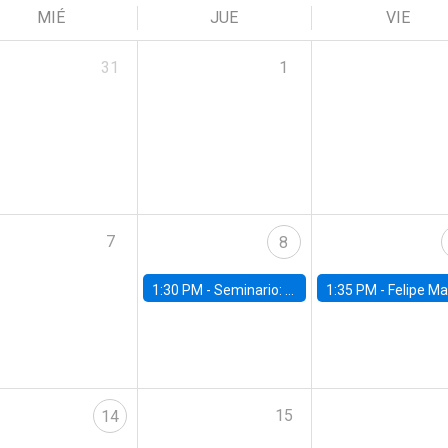
MIÉ
JUE
VIE
31
1
7
8
1:30 PM -
Seminario: “Recuperando la humanidad para progresar en la era de la IA»
1:35 PM -
Felipe Martínez, alumno Doctorado en Ec
15
14