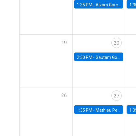
1:35 PM -
Alvaro Garcia-Marin, Universidad de Los Andes
1:3
19
20
2:30 PM -
Gautam Gowrisankaran, Columbia University
26
27
1:35 PM -
Mathieu Pedemonte, IDB
1:3