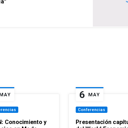
ia”
6
MAY
MAY
erencias
Conferencias
N: Conocimiento y
Presentación capít