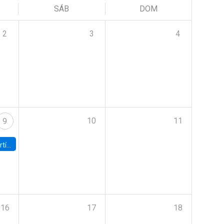
SÁB
DOM
2
3
4
10
11
9
onomía UC
16
17
18