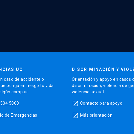
NCIAS UC
DISCRIMINACIÓN Y VIOL
n caso de accidente o
Orientación y apoyo en casos 
que ponga en riesgo tu vida
discriminación, violencia de g
 algún campus.
violencia sexual.
launch
5504 5000
Contacto para apoyo
launch
sitio de Emergencias
Más orientación