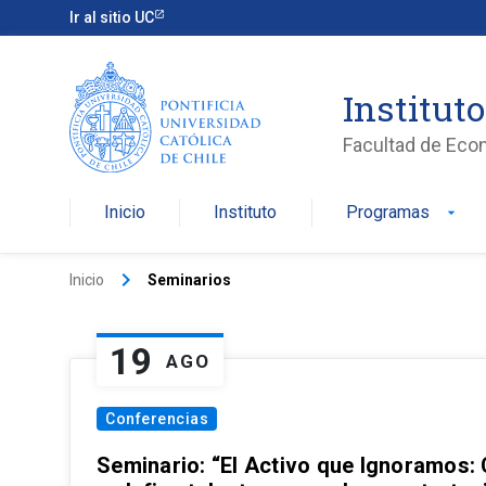
Ir al sitio UC
Institut
Facultad de Eco
Inicio
Instituto
Programas
arrow_drop_down
keyboard_arrow_right
Inicio
Seminarios
19
AGO
Conferencias
Seminario: “El Activo que Ignoramos: