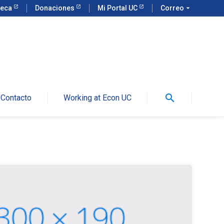
teca
Donaciones
Mi Portal UC
Correo
arrow_drop_down
search
Contacto
Working at Econ UC