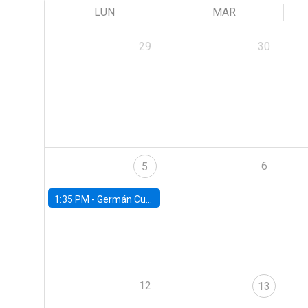
LUN
MAR
29
30
6
5
1:35 PM -
Germán Cubas, University of Houston
12
13