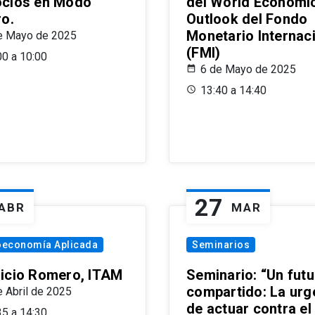
cios en Modo
del World Economi
ro.
Outlook del Fondo
Monetario Internac
e Mayo de 2025
(FMI)
00 a 10:00
6 de Mayo de 2025
13:40 a 14:40
27
ABR
MAR
oeconomía Aplicada
Seminarios
icio Romero, ITAM
Seminario: “Un futu
compartido: La urg
e Abril de 2025
de actuar contra el
35 a 14:30