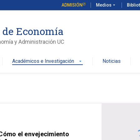
ADMISIÓN
Medios
arrow_drop_down
Biblio
o de Economía
nomía y Administración UC
Académicos e Investigación
Noticias
arrow_drop_down
 Cómo el envejecimiento