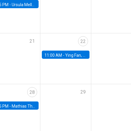
5 PM -
Ursula Mello, Insper - Institute of Education and Research
21
22
11:00 AM -
Ying Fan, University of Michigan
29
28
5 PM -
Mathias Thoenig, University of Lausanne