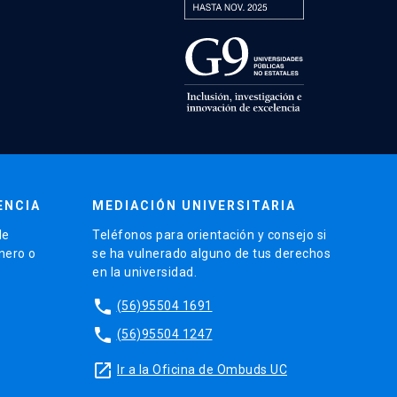
ENCIA
MEDIACIÓN UNIVERSITARIA
de
Teléfonos para orientación y consejo si
énero o
se ha vulnerado alguno de tus derechos
en la universidad.
phone
(56)95504 1691
phone
(56)95504 1247
launch
Ir a la Oficina de Ombuds UC