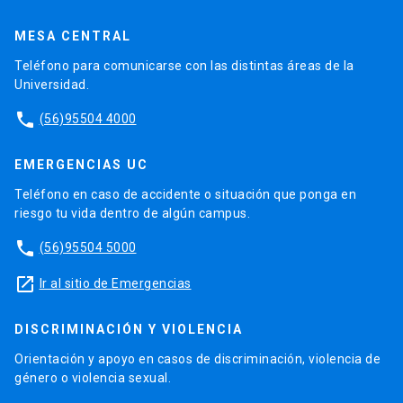
MESA CENTRAL
Teléfono para comunicarse con las distintas áreas de la
Universidad.
phone
(56)95504 4000
EMERGENCIAS UC
Teléfono en caso de accidente o situación que ponga en
riesgo tu vida dentro de algún campus.
phone
(56)95504 5000
launch
Ir al sitio de Emergencias
DISCRIMINACIÓN Y VIOLENCIA
Orientación y apoyo en casos de discriminación, violencia de
género o violencia sexual.