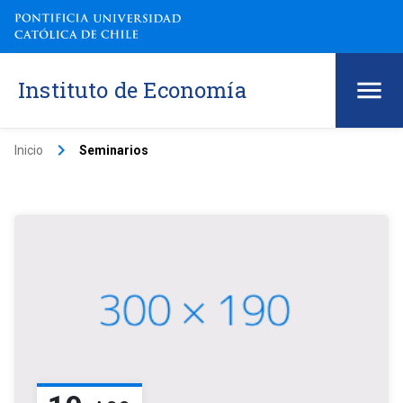
Instituto de Economía
keyboard_arrow_right
Inicio
Seminarios