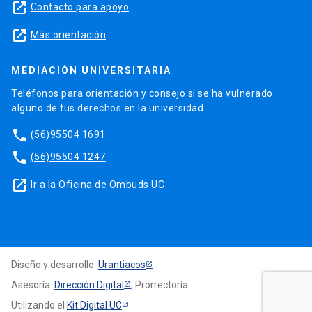
launch
Contacto para apoyo
launch
Más orientación
MEDIACIÓN UNIVERSITARIA
Teléfonos para orientación y consejo si se ha vulnerado
alguno de tus derechos en la universidad.
phone
(56)95504 1691
phone
(56)95504 1247
launch
Ir a la Oficina de Ombuds UC
Diseño y desarrollo:
Urantiacos
Asesoría:
Dirección Digital
, Prorrectoría
Utilizando el
Kit Digital UC