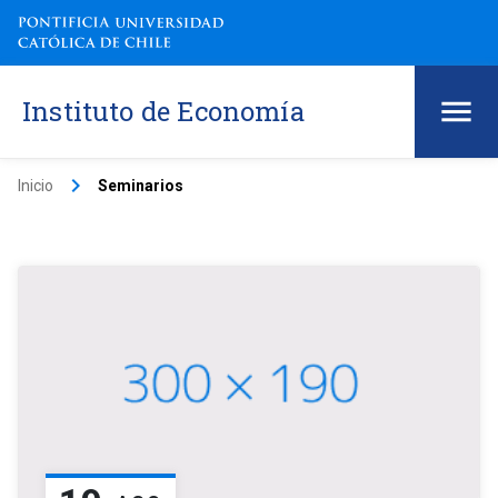
Instituto de Economía
keyboard_arrow_right
Inicio
Seminarios