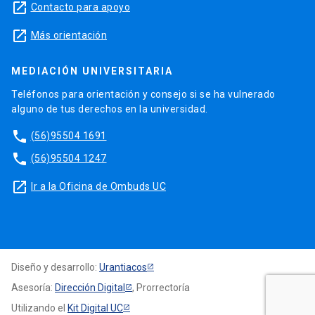
launch
Contacto para apoyo
launch
Más orientación
MEDIACIÓN UNIVERSITARIA
Teléfonos para orientación y consejo si se ha vulnerado
alguno de tus derechos en la universidad.
phone
(56)95504 1691
phone
(56)95504 1247
launch
Ir a la Oficina de Ombuds UC
Diseño y desarrollo:
Urantiacos
Asesoría:
Dirección Digital
, Prorrectoría
Utilizando el
Kit Digital UC