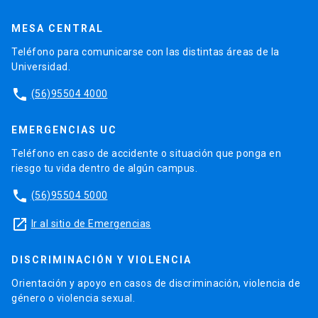
MESA CENTRAL
Teléfono para comunicarse con las distintas áreas de la
Universidad.
phone
(56)95504 4000
EMERGENCIAS UC
Teléfono en caso de accidente o situación que ponga en
riesgo tu vida dentro de algún campus.
phone
(56)95504 5000
launch
Ir al sitio de Emergencias
DISCRIMINACIÓN Y VIOLENCIA
Orientación y apoyo en casos de discriminación, violencia de
género o violencia sexual.