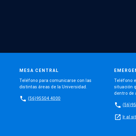
MESA CENTRAL
EMERGE
Teléfono para comunicarse con las
Teléfono e
distintas áreas de la Universidad.
situación 
dentro de
phone
(56)95504 4000
phone
(56)9
launch
Ir al 