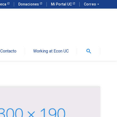
teca
Donaciones
Mi Portal UC
Correo
arrow_drop_down
search
Contacto
Working at Econ UC