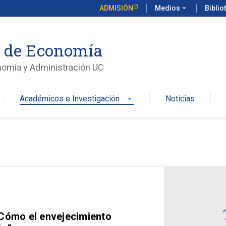
ADMISIÓN
Medios
arrow_drop_down
Biblio
o de Economía
nomía y Administración UC
Académicos e Investigación
Noticias
arrow_drop_down
 Cómo el envejecimiento