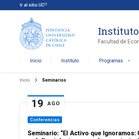
Ir al sitio UC
Institut
Facultad de Eco
Inicio
Instituto
Programas
arrow_drop_down
keyboard_arrow_right
Inicio
Seminarios
19
AGO
Conferencias
Seminario: “El Activo que Ignoramos: