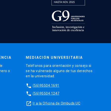
ENCIA
MEDIACIÓN UNIVERSITARIA
de
Teléfonos para orientación y consejo si
énero o
se ha vulnerado alguno de tus derechos
en la universidad.
phone
(56)95504 1691
phone
(56)95504 1247
launch
Ir a la Oficina de Ombuds UC