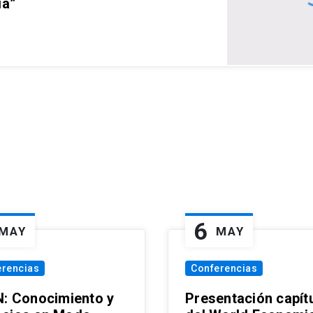
ia”
6
MAY
MAY
erencias
Conferencias
N: Conocimiento y
Presentación capít