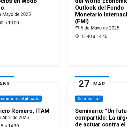
cios en Modo
del World Economi
ro.
Outlook del Fondo
Monetario Internac
e Mayo de 2025
(FMI)
00 a 10:00
6 de Mayo de 2025
13:40 a 14:40
27
ABR
MAR
oeconomía Aplicada
Seminarios
icio Romero, ITAM
Seminario: “Un futu
compartido: La urg
e Abril de 2025
de actuar contra el
35 a 14:30