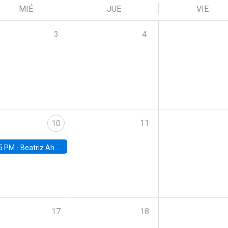
MIÉ
JUE
VIE
3
4
11
10
5 PM -
Beatriz Ahumada, PhD candidate, Universidad de Pittsburgh
17
18