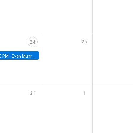
25
24
5 PM -
Evan Munro, Neyman Visiting Assistant Professor in the Department of Statistics at UC Berkeley
31
1