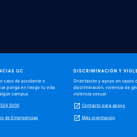
NCIAS UC
DISCRIMINACIÓN Y VIOL
n caso de accidente o
Orientación y apoyo en casos 
que ponga en riesgo tu vida
discriminación, violencia de g
 algún campus.
violencia sexual.
launch
5504 5000
Contacto para apoyo
launch
sitio de Emergencias
Más orientación