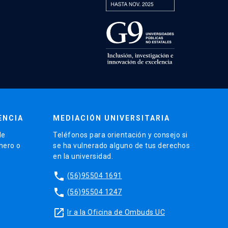
ENCIA
MEDIACIÓN UNIVERSITARIA
de
Teléfonos para orientación y consejo si
énero o
se ha vulnerado alguno de tus derechos
en la universidad.
phone
(56)95504 1691
phone
(56)95504 1247
launch
Ir a la Oficina de Ombuds UC