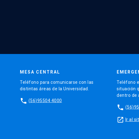
MESA CENTRAL
EMERGE
Teléfono para comunicarse con las
Teléfono e
distintas áreas de la Universidad.
situación 
dentro de
phone
(56)95504 4000
phone
(56)9
launch
Ir al 