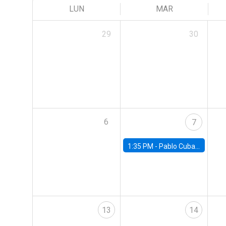
LUN
MAR
29
30
6
7
1:35 PM -
Pablo Cuba, FED Board
13
14