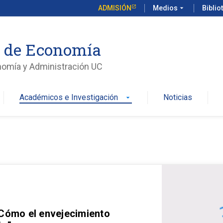
ADMISIÓN
Medios
arrow_drop_down
Biblio
o de Economía
nomía y Administración UC
Académicos e Investigación
Noticias
arrow_drop_down
 Cómo el envejecimiento