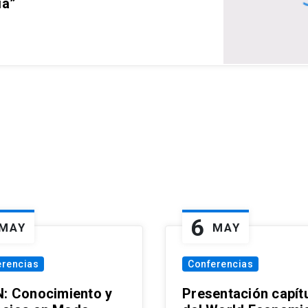
ia”
6
MAY
MAY
erencias
Conferencias
N: Conocimiento y
Presentación capít