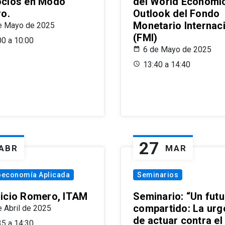
cios en Modo
del World Economi
ro.
Outlook del Fondo
Monetario Internac
e Mayo de 2025
(FMI)
00 a 10:00
6 de Mayo de 2025
13:40 a 14:40
27
ABR
MAR
oeconomía Aplicada
Seminarios
icio Romero, ITAM
Seminario: “Un futu
compartido: La urg
e Abril de 2025
de actuar contra el
35 a 14:30