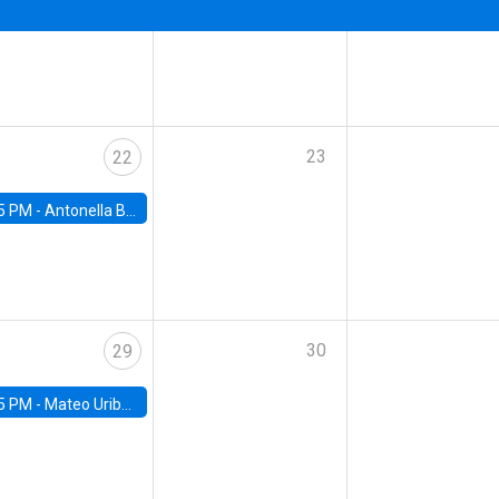
23
22
5 PM -
Antonella Bancalari, Institute for Fiscal Studies (IFS) and Research Associate at University College London (UCL)
30
29
5 PM -
Mateo Uribe-Castro, Universidad de los Andes (Colombia)