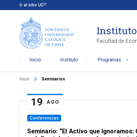
Ir al sitio UC
Institut
Facultad de Eco
Inicio
Instituto
Programas
arrow_drop_down
keyboard_arrow_right
Inicio
Seminarios
19
AGO
Conferencias
Seminario: “El Activo que Ignoramos: