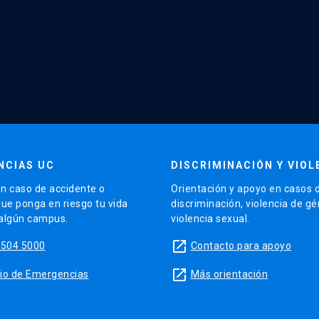
NCIAS UC
DISCRIMINACIÓN Y VIOL
n caso de accidente o
Orientación y apoyo en casos 
que ponga en riesgo tu vida
discriminación, violencia de g
 algún campus.
violencia sexual.
launch
5504 5000
Contacto para apoyo
launch
sitio de Emergencias
Más orientación