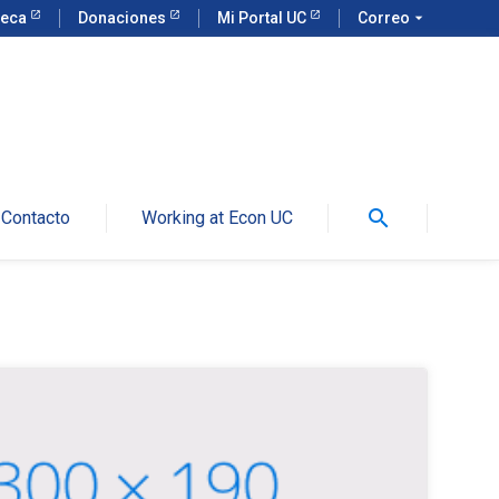
teca
Donaciones
Mi Portal UC
Correo
arrow_drop_down
search
Contacto
Working at Econ UC