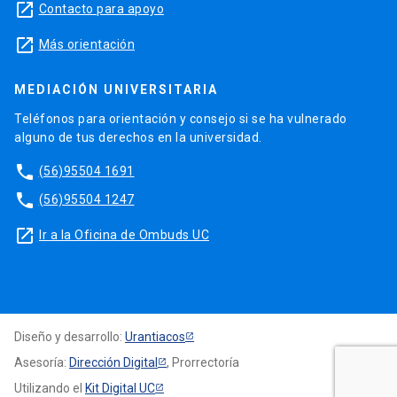
launch
Contacto para apoyo
launch
Más orientación
MEDIACIÓN UNIVERSITARIA
Teléfonos para orientación y consejo si se ha vulnerado
alguno de tus derechos en la universidad.
phone
(56)95504 1691
phone
(56)95504 1247
launch
Ir a la Oficina de Ombuds UC
Diseño y desarrollo:
Urantiacos
Asesoría:
Dirección Digital
, Prorrectoría
Utilizando el
Kit Digital UC