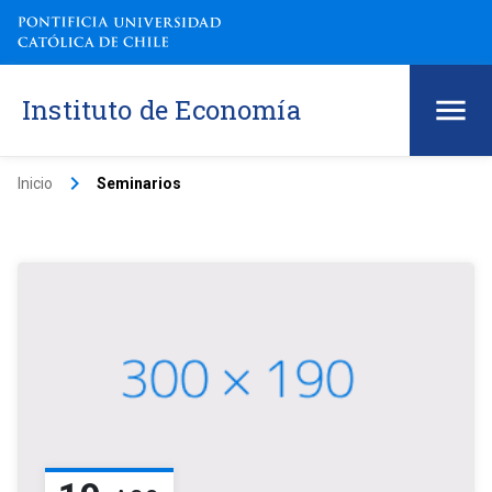
Instituto de Economía
keyboard_arrow_right
Inicio
Seminarios