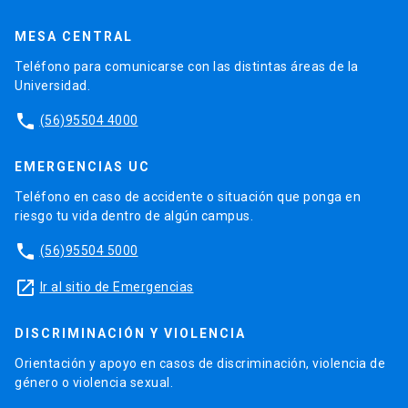
MESA CENTRAL
Teléfono para comunicarse con las distintas áreas de la
Universidad.
phone
(56)95504 4000
EMERGENCIAS UC
Teléfono en caso de accidente o situación que ponga en
riesgo tu vida dentro de algún campus.
phone
(56)95504 5000
launch
Ir al sitio de Emergencias
DISCRIMINACIÓN Y VIOLENCIA
Orientación y apoyo en casos de discriminación, violencia de
género o violencia sexual.