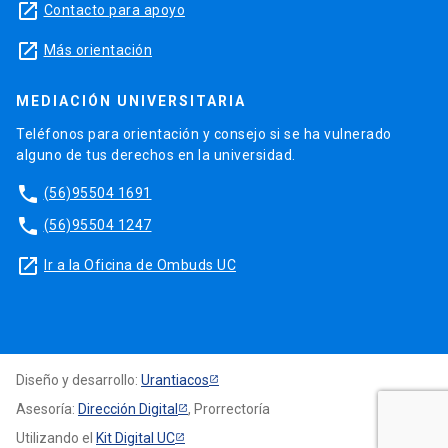
launch
Contacto para apoyo
launch
Más orientación
MEDIACIÓN UNIVERSITARIA
Teléfonos para orientación y consejo si se ha vulnerado
alguno de tus derechos en la universidad.
phone
(56)95504 1691
phone
(56)95504 1247
launch
Ir a la Oficina de Ombuds UC
Diseño y desarrollo:
Urantiacos
Asesoría:
Dirección Digital
, Prorrectoría
Utilizando el
Kit Digital UC