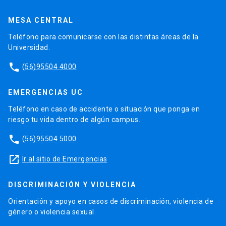
MESA CENTRAL
Teléfono para comunicarse con las distintas áreas de la
Universidad.
phone
(56)95504 4000
EMERGENCIAS UC
Teléfono en caso de accidente o situación que ponga en
riesgo tu vida dentro de algún campus.
phone
(56)95504 5000
launch
Ir al sitio de Emergencias
DISCRIMINACIÓN Y VIOLENCIA
Orientación y apoyo en casos de discriminación, violencia de
género o violencia sexual.