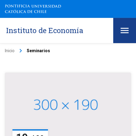
Instituto de Economía
keyboard_arrow_right
Inicio
Seminarios