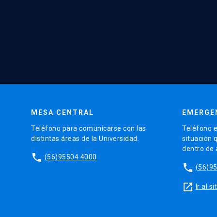
MESA CENTRAL
EMERGE
Teléfono para comunicarse con las
Teléfono e
distintas áreas de la Universidad.
situación 
dentro de
phone
(56)95504 4000
phone
(56)9
launch
Ir al 