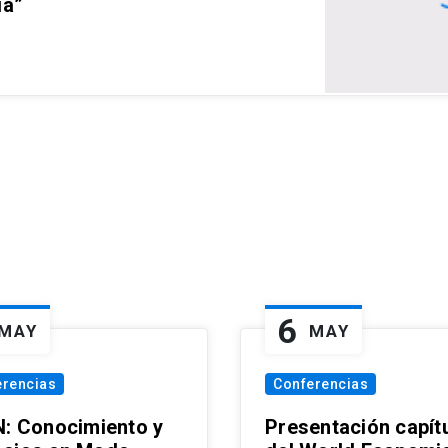
ia”
6
MAY
MAY
erencias
Conferencias
N: Conocimiento y
Presentación capít