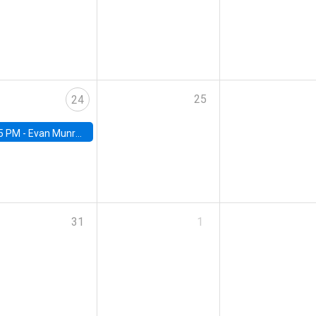
25
24
5 PM -
Evan Munro, Neyman Visiting Assistant Professor in the Department of Statistics at UC Berkeley
31
1