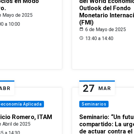
cios en Modo
del World Economi
ro.
Outlook del Fondo
Monetario Internac
e Mayo de 2025
(FMI)
00 a 10:00
6 de Mayo de 2025
13:40 a 14:40
27
ABR
MAR
oeconomía Aplicada
Seminarios
icio Romero, ITAM
Seminario: “Un futu
compartido: La urg
e Abril de 2025
de actuar contra el
35 a 14:30