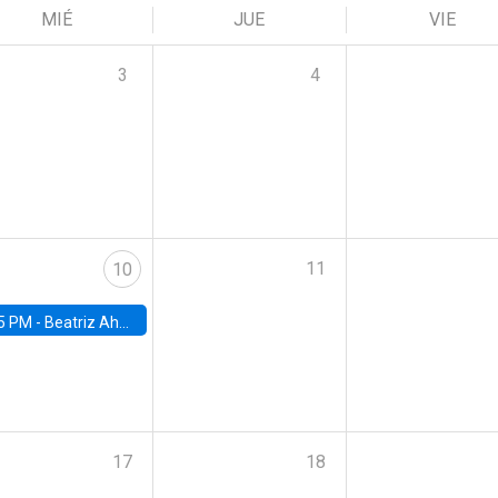
MIÉ
JUE
VIE
3
4
11
10
5 PM -
Beatriz Ahumada, PhD candidate, Universidad de Pittsburgh
17
18