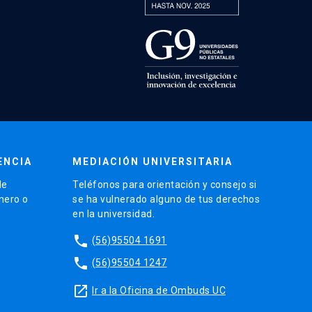
ENCIA
MEDIACIÓN UNIVERSITARIA
de
Teléfonos para orientación y consejo si
énero o
se ha vulnerado alguno de tus derechos
en la universidad.
phone
(56)95504 1691
phone
(56)95504 1247
launch
Ir a la Oficina de Ombuds UC