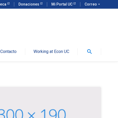
teca
Donaciones
Mi Portal UC
Correo
arrow_drop_down
search
Contacto
Working at Econ UC