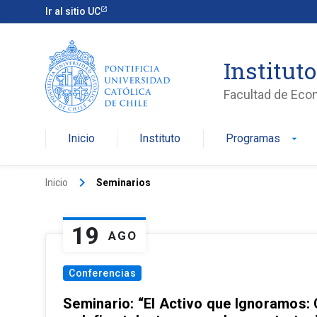
Ir al sitio UC
Institut
Facultad de Eco
Inicio
Instituto
Programas
arrow_drop_down
keyboard_arrow_right
Inicio
Seminarios
19
AGO
Conferencias
Seminario: “El Activo que Ignoramos: