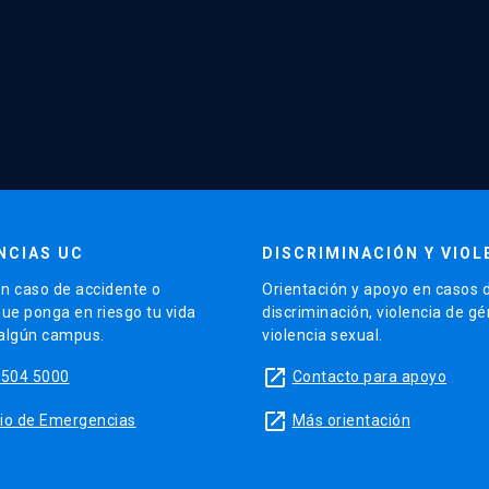
NCIAS UC
DISCRIMINACIÓN Y VIOL
n caso de accidente o
Orientación y apoyo en casos 
que ponga en riesgo tu vida
discriminación, violencia de g
 algún campus.
violencia sexual.
launch
5504 5000
Contacto para apoyo
launch
sitio de Emergencias
Más orientación