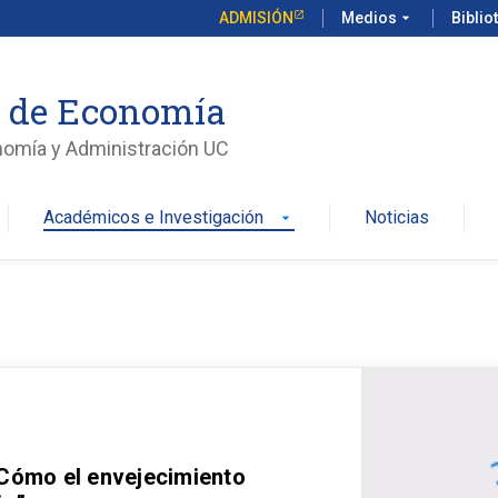
ADMISIÓN
Medios
arrow_drop_down
Biblio
o de Economía
nomía y Administración UC
Académicos e Investigación
Noticias
arrow_drop_down
 Cómo el envejecimiento