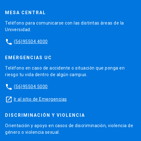
MESA CENTRAL
Teléfono para comunicarse con las distintas áreas de la
Universidad.
phone
(56)95504 4000
EMERGENCIAS UC
Teléfono en caso de accidente o situación que ponga en
riesgo tu vida dentro de algún campus.
phone
(56)95504 5000
launch
Ir al sitio de Emergencias
DISCRIMINACIÓN Y VIOLENCIA
Orientación y apoyo en casos de discriminación, violencia de
género o violencia sexual.