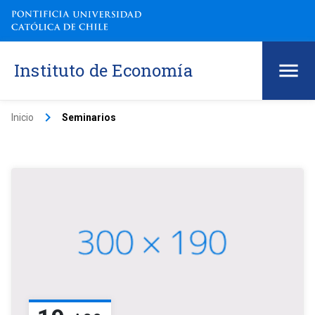
Instituto de Economía
keyboard_arrow_right
Inicio
Seminarios