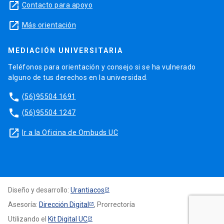
launch
Contacto para apoyo
launch
Más orientación
MEDIACIÓN UNIVERSITARIA
Teléfonos para orientación y consejo si se ha vulnerado
alguno de tus derechos en la universidad.
phone
(56)95504 1691
phone
(56)95504 1247
launch
Ir a la Oficina de Ombuds UC
Diseño y desarrollo:
Urantiacos
Asesoría:
Dirección Digital
, Prorrectoría
Utilizando el
Kit Digital UC