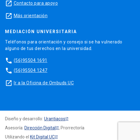
launch
Contacto para apoyo
launch
Más orientación
MEDIACIÓN UNIVERSITARIA
Teléfonos para orientación y consejo si se ha vulnerado
alguno de tus derechos en la universidad.
phone
(56)95504 1691
phone
(56)95504 1247
launch
Ir a la Oficina de Ombuds UC
Diseño y desarrollo:
Urantiacos
Asesoría:
Dirección Digital
, Prorrectoría
Utilizando el
Kit Digital UC