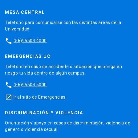
MESA CENTRAL
Teléfono para comunicarse con las distintas áreas de la
Universidad.
phone
(56)95504 4000
EMERGENCIAS UC
Teléfono en caso de accidente o situación que ponga en
riesgo tu vida dentro de algún campus.
phone
(56)95504 5000
launch
Ir al sitio de Emergencias
DISCRIMINACIÓN Y VIOLENCIA
Orientación y apoyo en casos de discriminación, violencia de
género o violencia sexual.