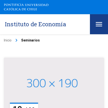
Instituto de Economía
keyboard_arrow_right
Inicio
Seminarios