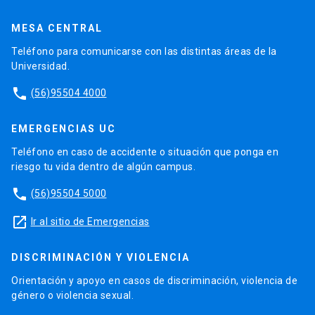
MESA CENTRAL
Teléfono para comunicarse con las distintas áreas de la
Universidad.
phone
(56)95504 4000
EMERGENCIAS UC
Teléfono en caso de accidente o situación que ponga en
riesgo tu vida dentro de algún campus.
phone
(56)95504 5000
launch
Ir al sitio de Emergencias
DISCRIMINACIÓN Y VIOLENCIA
Orientación y apoyo en casos de discriminación, violencia de
género o violencia sexual.