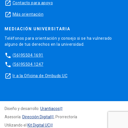
launch
Contacto para apoyo
launch
Más orientación
MEDIACIÓN UNIVERSITARIA
Teléfonos para orientación y consejo si se ha vulnerado
alguno de tus derechos en la universidad.
phone
(56)95504 1691
phone
(56)95504 1247
launch
Ir a la Oficina de Ombuds UC
Diseño y desarrollo:
Urantiacos
Asesoría:
Dirección Digital
, Prorrectoría
Utilizando el
Kit Digital UC