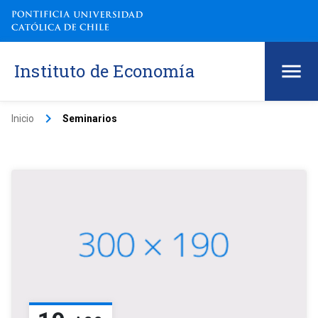
Instituto de Economía
keyboard_arrow_right
Inicio
Seminarios