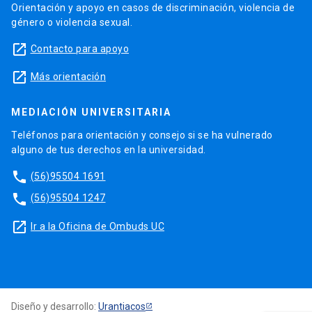
Orientación y apoyo en casos de discriminación, violencia de
género o violencia sexual.
launch
Contacto para apoyo
launch
Más orientación
MEDIACIÓN UNIVERSITARIA
Teléfonos para orientación y consejo si se ha vulnerado
alguno de tus derechos en la universidad.
phone
(56)95504 1691
phone
(56)95504 1247
launch
Ir a la Oficina de Ombuds UC
Diseño y desarrollo:
Urantiacos