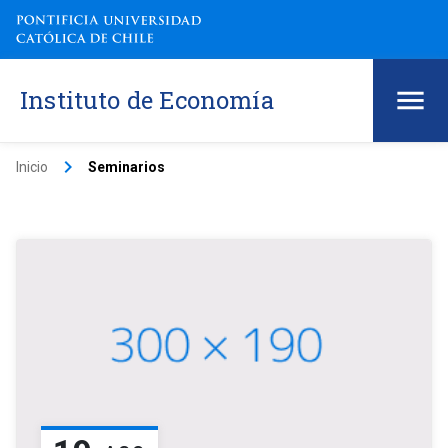
Instituto de Economía
keyboard_arrow_right
Inicio
Seminarios