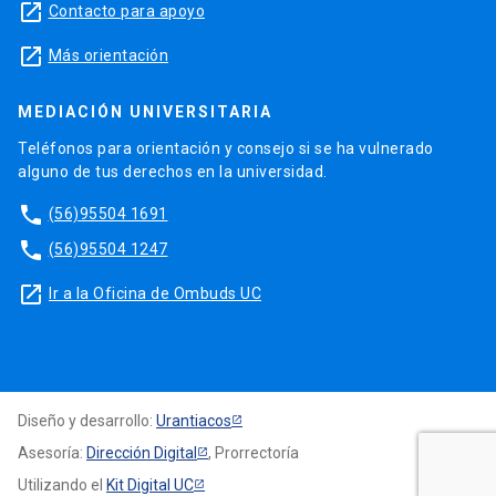
launch
Contacto para apoyo
launch
Más orientación
MEDIACIÓN UNIVERSITARIA
Teléfonos para orientación y consejo si se ha vulnerado
alguno de tus derechos en la universidad.
phone
(56)95504 1691
phone
(56)95504 1247
launch
Ir a la Oficina de Ombuds UC
Diseño y desarrollo:
Urantiacos
Asesoría:
Dirección Digital
, Prorrectoría
Utilizando el
Kit Digital UC