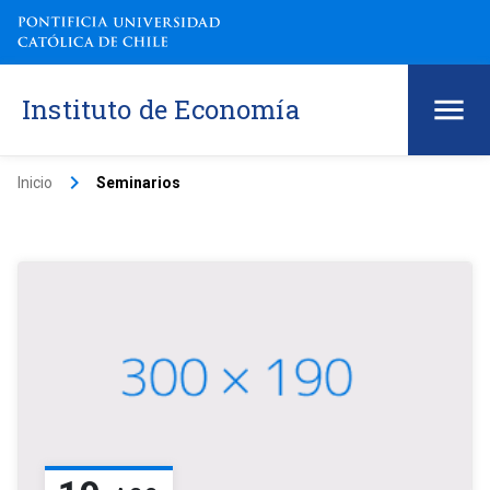
Instituto de Economía
keyboard_arrow_right
Inicio
Seminarios