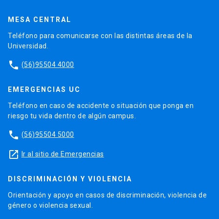
MESA CENTRAL
Teléfono para comunicarse con las distintas áreas de la
Universidad.
phone
(56)95504 4000
EMERGENCIAS UC
Teléfono en caso de accidente o situación que ponga en
riesgo tu vida dentro de algún campus.
phone
(56)95504 5000
launch
Ir al sitio de Emergencias
DISCRIMINACIÓN Y VIOLENCIA
Orientación y apoyo en casos de discriminación, violencia de
género o violencia sexual.