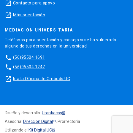
launch
Contacto para apoyo
launch
Más orientación
MEDIACIÓN UNIVERSITARIA
Teléfonos para orientación y consejo si se ha vulnerado
alguno de tus derechos en la universidad.
phone
(56)95504 1691
phone
(56)95504 1247
launch
Ir a la Oficina de Ombuds UC
Diseño y desarrollo:
Urantiacos
Asesoría:
Dirección Digital
, Prorrectoría
Utilizando el
Kit Digital UC