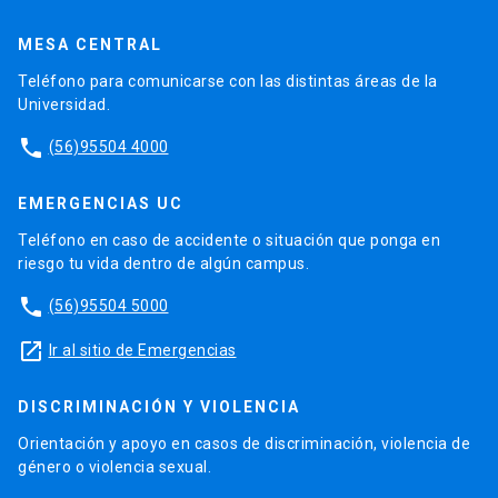
MESA CENTRAL
Teléfono para comunicarse con las distintas áreas de la
Universidad.
phone
(56)95504 4000
EMERGENCIAS UC
Teléfono en caso de accidente o situación que ponga en
riesgo tu vida dentro de algún campus.
phone
(56)95504 5000
launch
Ir al sitio de Emergencias
DISCRIMINACIÓN Y VIOLENCIA
Orientación y apoyo en casos de discriminación, violencia de
género o violencia sexual.