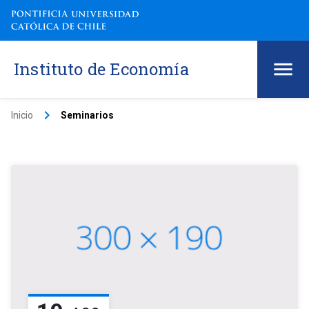
Instituto de Economía
keyboard_arrow_right
Inicio
Seminarios