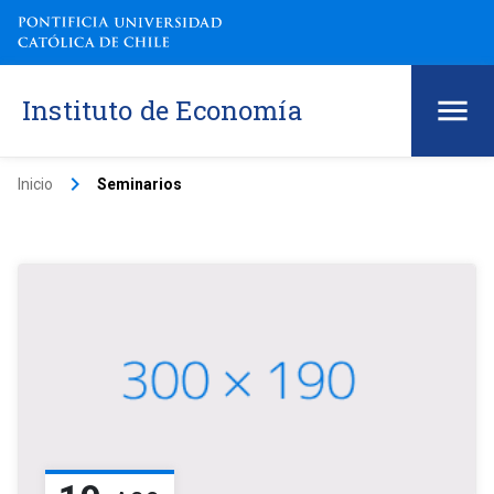
Instituto de Economía
keyboard_arrow_right
Inicio
Seminarios