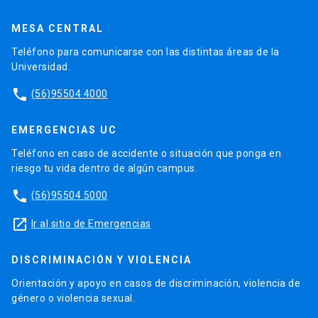
MESA CENTRAL
Teléfono para comunicarse con las distintas áreas de la
Universidad.
phone
(56)95504 4000
EMERGENCIAS UC
Teléfono en caso de accidente o situación que ponga en
riesgo tu vida dentro de algún campus.
phone
(56)95504 5000
launch
Ir al sitio de Emergencias
DISCRIMINACIÓN Y VIOLENCIA
Orientación y apoyo en casos de discriminación, violencia de
género o violencia sexual.