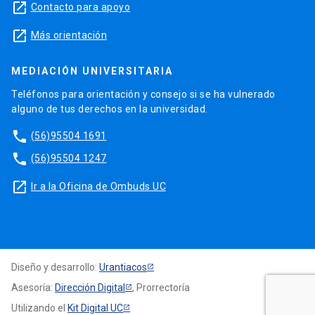
launch
Contacto para apoyo
launch
Más orientación
MEDIACIÓN UNIVERSITARIA
Teléfonos para orientación y consejo si se ha vulnerado
alguno de tus derechos en la universidad.
phone
(56)95504 1691
phone
(56)95504 1247
launch
Ir a la Oficina de Ombuds UC
Diseño y desarrollo:
Urantiacos
Asesoría:
Dirección Digital
, Prorrectoría
Utilizando el
Kit Digital UC