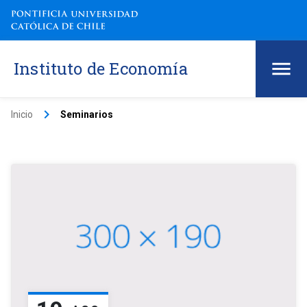
Instituto de Economía
keyboard_arrow_right
Inicio
Seminarios