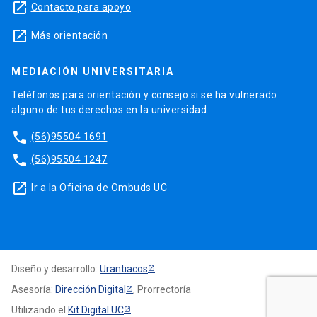
launch
Contacto para apoyo
launch
Más orientación
MEDIACIÓN UNIVERSITARIA
Teléfonos para orientación y consejo si se ha vulnerado
alguno de tus derechos en la universidad.
phone
(56)95504 1691
phone
(56)95504 1247
launch
Ir a la Oficina de Ombuds UC
Diseño y desarrollo:
Urantiacos
Asesoría:
Dirección Digital
, Prorrectoría
Utilizando el
Kit Digital UC