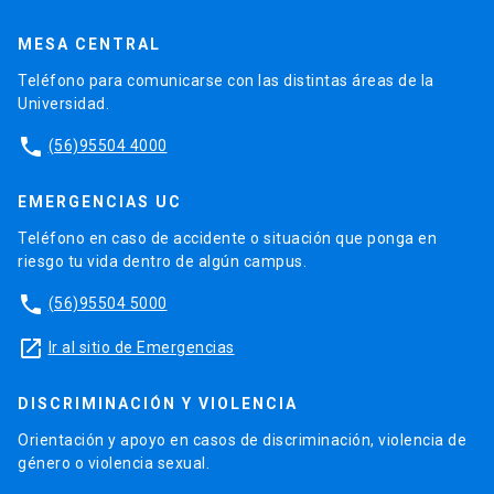
MESA CENTRAL
Teléfono para comunicarse con las distintas áreas de la
Universidad.
phone
(56)95504 4000
EMERGENCIAS UC
Teléfono en caso de accidente o situación que ponga en
riesgo tu vida dentro de algún campus.
phone
(56)95504 5000
launch
Ir al sitio de Emergencias
DISCRIMINACIÓN Y VIOLENCIA
Orientación y apoyo en casos de discriminación, violencia de
género o violencia sexual.