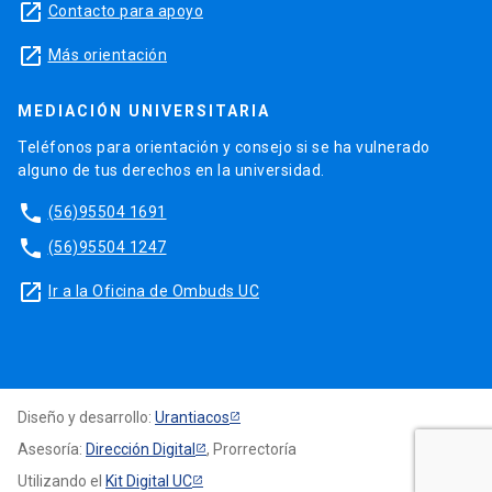
launch
Contacto para apoyo
launch
Más orientación
MEDIACIÓN UNIVERSITARIA
Teléfonos para orientación y consejo si se ha vulnerado
alguno de tus derechos en la universidad.
phone
(56)95504 1691
phone
(56)95504 1247
launch
Ir a la Oficina de Ombuds UC
Diseño y desarrollo:
Urantiacos
Asesoría:
Dirección Digital
, Prorrectoría
Utilizando el
Kit Digital UC