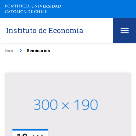
Instituto de Economía
keyboard_arrow_right
Inicio
Seminarios