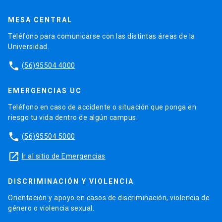
MESA CENTRAL
Teléfono para comunicarse con las distintas áreas de la
Universidad.
phone
(56)95504 4000
EMERGENCIAS UC
Teléfono en caso de accidente o situación que ponga en
riesgo tu vida dentro de algún campus.
phone
(56)95504 5000
launch
Ir al sitio de Emergencias
DISCRIMINACIÓN Y VIOLENCIA
Orientación y apoyo en casos de discriminación, violencia de
género o violencia sexual.