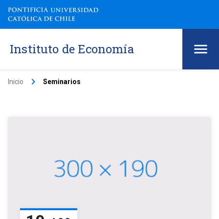
Instituto de Economía
keyboard_arrow_right
Inicio
Seminarios