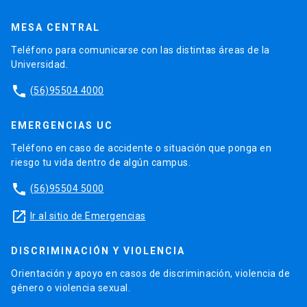
MESA CENTRAL
Teléfono para comunicarse con las distintas áreas de la
Universidad.
phone
(56)95504 4000
EMERGENCIAS UC
Teléfono en caso de accidente o situación que ponga en
riesgo tu vida dentro de algún campus.
phone
(56)95504 5000
launch
Ir al sitio de Emergencias
DISCRIMINACIÓN Y VIOLENCIA
Orientación y apoyo en casos de discriminación, violencia de
género o violencia sexual.