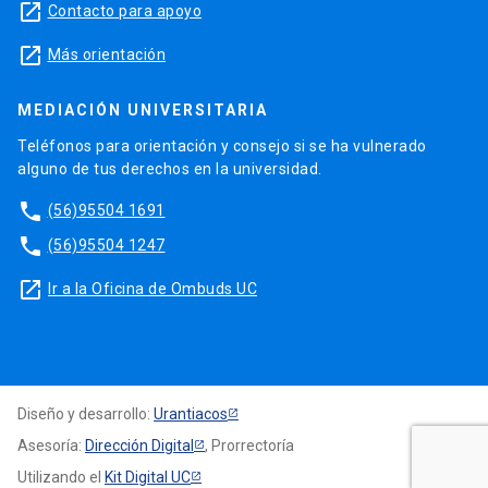
launch
Contacto para apoyo
launch
Más orientación
MEDIACIÓN UNIVERSITARIA
Teléfonos para orientación y consejo si se ha vulnerado
alguno de tus derechos en la universidad.
phone
(56)95504 1691
phone
(56)95504 1247
launch
Ir a la Oficina de Ombuds UC
Diseño y desarrollo:
Urantiacos
Asesoría:
Dirección Digital
, Prorrectoría
Utilizando el
Kit Digital UC