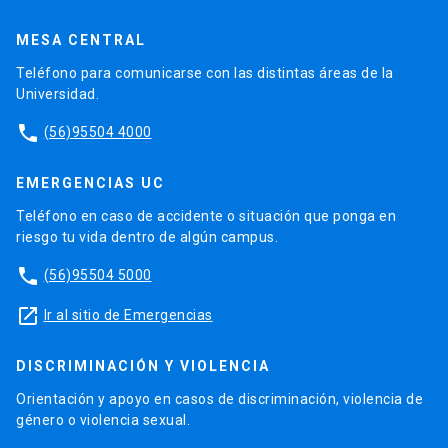
MESA CENTRAL
Teléfono para comunicarse con las distintas áreas de la
Universidad.
phone
(56)95504 4000
EMERGENCIAS UC
Teléfono en caso de accidente o situación que ponga en
riesgo tu vida dentro de algún campus.
phone
(56)95504 5000
launch
Ir al sitio de Emergencias
DISCRIMINACIÓN Y VIOLENCIA
Orientación y apoyo en casos de discriminación, violencia de
género o violencia sexual.