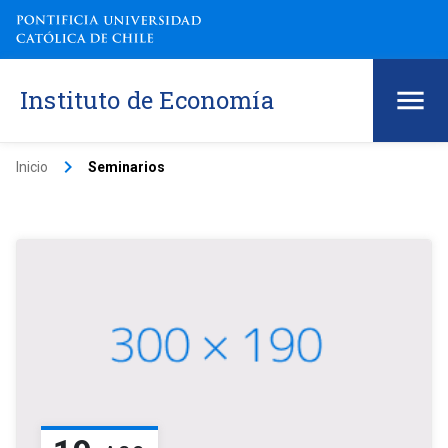
Instituto de Economía
keyboard_arrow_right
Inicio
Seminarios