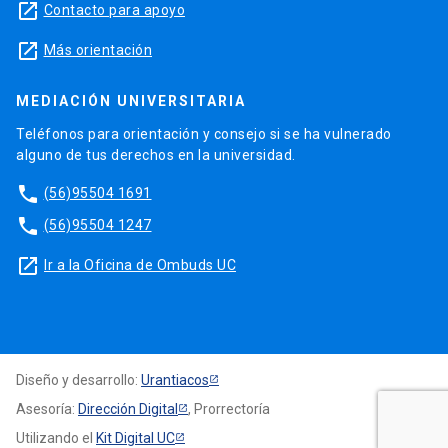
launch
Contacto para apoyo
launch
Más orientación
MEDIACIÓN UNIVERSITARIA
Teléfonos para orientación y consejo si se ha vulnerado
alguno de tus derechos en la universidad.
phone
(56)95504 1691
phone
(56)95504 1247
launch
Ir a la Oficina de Ombuds UC
Diseño y desarrollo:
Urantiacos
Asesoría:
Dirección Digital
, Prorrectoría
Utilizando el
Kit Digital UC